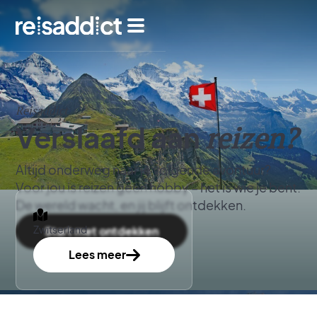
Reisaddict
Verslaafd aan
reizen?
Altijd onderweg naar je volgende avontuur?
Voor jou is reizen geen hobby – het is wie je bent.
De wereld wacht, en jij blijft ontdekken.
Zwitserland
Start met ontdekken
Lees meer