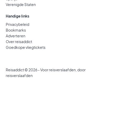
Verenigde Staten
Handige links
Privacybeleid
Bookmarks
Adverteren
Singapore
Over reisaddict
Lees meer
Goedkope vliegtickets
Reisaddict © 2026 - Voor reisverslaafden, door
reisverslaafden