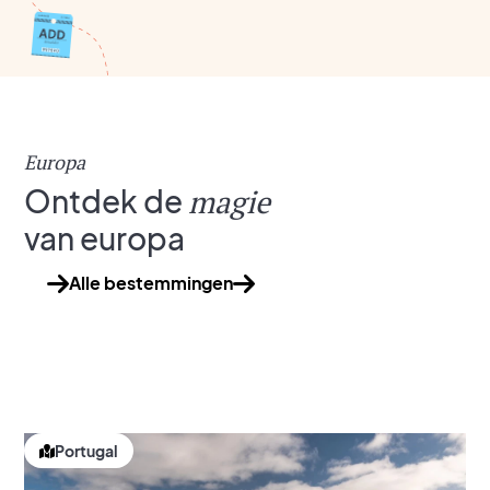
Europa
Ontdek de
magie
van europa
Alle bestemmingen
Egypte
Lees meer
Portugal
Rusland
Tsjechië