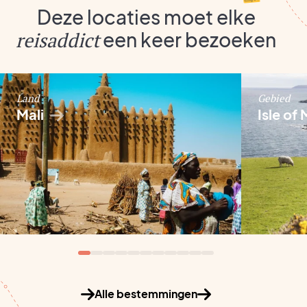
Deze locaties moet elke
reisaddict
een keer bezoeken
Land
Gebied
Mali
Isle of
Canada
Lees meer
Alle bestemmingen