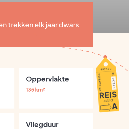
n trekken elk jaar dwars
Oppervlakte
135 km²
Vliegduur