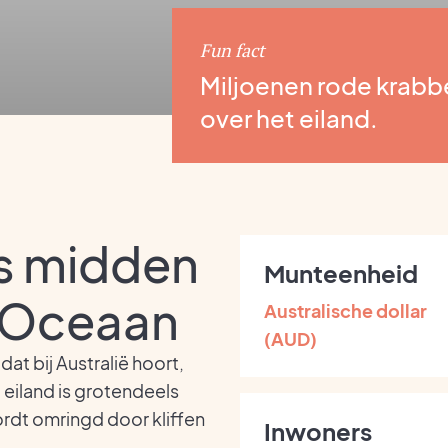
Fun fact
Miljoenen rode krabbe
over het eiland.
s midden
Munteenheid
e Oceaan
Australische dollar
(AUD)
at bij Australië hoort,
 eiland is grotendeels
dt omringd door kliffen
Inwoners