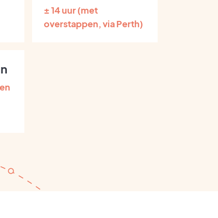
± 14 uur (met
overstappen, via Perth)
en
een