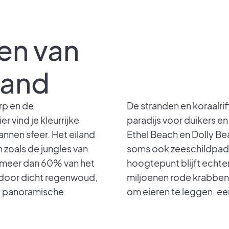
en van
land
orp en de
De stranden en koraalri
r vind je kleurrijke
paradijs voor duikers en
annen sfeer. Het eiland
Ethel Beach en Dolly Bea
zoals de jungles van
soms ook zeeschildpa
t meer dan 60% van het
hoogtepunt blijft echter
 door dicht regenwoud,
miljoenen rode krabben 
et panoramische
om eieren te leggen, ee