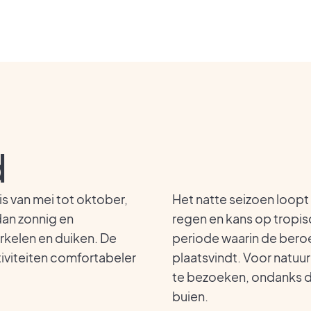
d
is van mei tot oktober,
Het natte seizoen loopt
dan zonnig en
regen en kans op tropisc
rkelen en duiken. De
periode waarin de ber
tiviteiten comfortabeler
plaatsvindt. Voor natuurl
te bezoeken, ondanks d
buien.