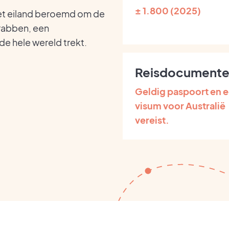
± 1.800 (2025)
het eiland beroemd om de
krabben, een
de hele wereld trekt.
Reisdocument
Geldig paspoort en 
visum voor Australië
vereist.