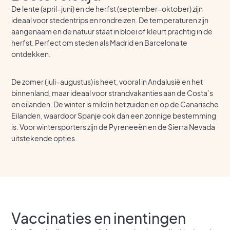
De lente (april–juni) en de herfst (september–oktober) zijn
ideaal voor stedentrips en rondreizen. De temperaturen zijn
aangenaam en de natuur staat in bloei of kleurt prachtig in de
herfst. Perfect om steden als Madrid en Barcelona te
ontdekken.
De zomer (juli–augustus) is heet, vooral in Andalusië en het
binnenland, maar ideaal voor strandvakanties aan de Costa’s
en eilanden. De winter is mild in het zuiden en op de Canarische
Eilanden, waardoor Spanje ook dan een zonnige bestemming
is. Voor wintersporters zijn de Pyreneeën en de Sierra Nevada
uitstekende opties.
Vaccinaties en inentingen