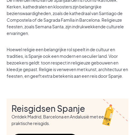
De meerderheid van de Spanjaarden is rooms-katholiek.
Kerken, kathedralen en kloosters zijn belangrijke
bezienswaardigheden, zoals de kathedraal van Santiago de
Compostela of de Sagrada Família in Barcelona. Religieuze
feesten, zoals Semana Santa, zijn indrukwekkende culturele
ervaringen.
Hoewel religie een belangrijke rol speelt in de cultuur en
tradities, is Spanje ook een modern en seculier land. Voor
bezoekers geldt: toon respect in religieuze gebouwen en
kleed je gepast. Religie is verweven met kunst, architectuur en
feesten, en geeft extra betekenis aan een reis door Spanje.
Reisgidsen Spanje
Ontdek Madrid, Barcelona en Andalusië met een
praktische reisgids.