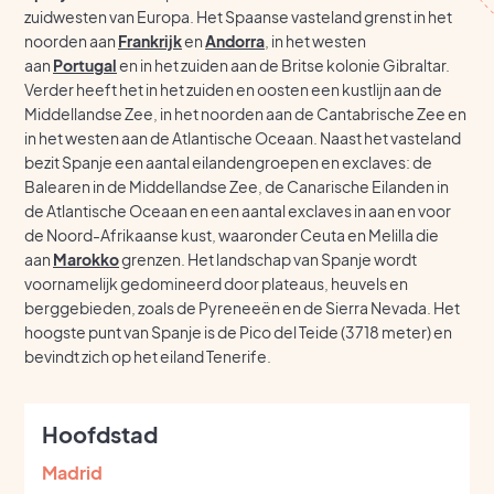
zuidwesten van Europa. Het Spaanse vasteland grenst in het
noorden aan
Frankrijk
en
Andorra
, in het westen
aan
Portugal
en in het zuiden aan de Britse kolonie Gibraltar.
Verder heeft het in het zuiden en oosten een kustlijn aan de
Middellandse Zee, in het noorden aan de Cantabrische Zee en
in het westen aan de Atlantische Oceaan. Naast het vasteland
bezit Spanje een aantal eilandengroepen en exclaves: de
Balearen in de Middellandse Zee, de Canarische Eilanden in
de Atlantische Oceaan en een aantal exclaves in aan en voor
de Noord-Afrikaanse kust, waaronder Ceuta en Melilla die
aan
Marokko
grenzen. Het landschap van Spanje wordt
voornamelijk gedomineerd door plateaus, heuvels en
berggebieden, zoals de Pyreneeën en de Sierra Nevada. Het
hoogste punt van Spanje is de Pico del Teide (3718 meter) en
bevindt zich op het eiland Tenerife.
Hoofdstad
Madrid