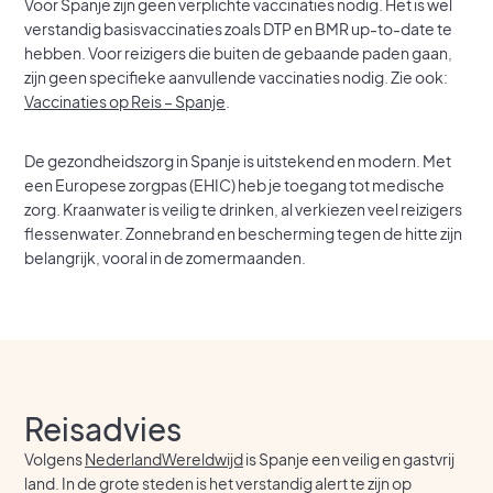
Voor Spanje zijn geen verplichte vaccinaties nodig. Het is wel
verstandig basisvaccinaties zoals DTP en BMR up-to-date te
hebben. Voor reizigers die buiten de gebaande paden gaan,
zijn geen specifieke aanvullende vaccinaties nodig. Zie ook:
Vaccinaties op Reis – Spanje
.
De gezondheidszorg in Spanje is uitstekend en modern. Met
een Europese zorgpas (EHIC) heb je toegang tot medische
zorg. Kraanwater is veilig te drinken, al verkiezen veel reizigers
flessenwater. Zonnebrand en bescherming tegen de hitte zijn
belangrijk, vooral in de zomermaanden.
Reisadvies
Volgens
NederlandWereldwijd
is Spanje een veilig en gastvrij
land. In de grote steden is het verstandig alert te zijn op