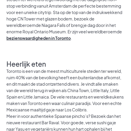
stop verbinding vanuit Amsterdam de perfecte bestemming
voor een unieke citytrip. Sta op de top van de indrukwekkend
hoge CN Tower met glazen bodem, bezoek de
wereldberoemde Niagara Falls of breng je dag door in het
enorme Royal Ontario Museum. Er zijn veel wereldberoemde
bezienswaardigheden in Toronto
.
Heerlijk eten
Toronto is een van de meest multiculturele steden ter wereld,
ruim 40% van de bevolking heeft een buitenlandse afkomst,
en dit maakt de stad ontzettend divers. Je vindt alle smaken
van de wereld terug in wijken als China Town, Little Italy, Little
Spain en Little Jamaica. De vele restaurants en wereldkeukens
maken van Toronto een waar culinair paradijs. Voor een echte
Mexicaanse maaltijd ga je naar Los Colibris.
Meer in voor authentieke Spaanse pincho’s? Bezoek dan het
nieuwe restaurant Bar Raval. Voor goede, verse sushi ga je
naar Yasu en vegetariërs kunnen hun hart ophalen bij het