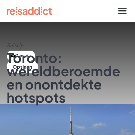
Reistip
Toronto:
Canada
wereldberoemde
en onontdekte
hotspots