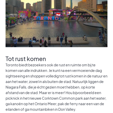
Tot rust komen
Toronto biedt bezoekers ook de rust en ruimte om bij te
komen van alle indrukken. Je kunt na een vermoeiende dag
sightseeing en shoppen volledig tot rust komen in de natuur en
aan het water, zowel in als buiten de stad. Natuurlijk liggen de
Niagara Falls, die je écht gezien moet hebben, op korte
afstand van de stad. Maar er is meer! Hou bijvoorbeeld een
picknick in het nieuwe Corktown Common park aan het water,
ga kanoën op het Ontario Meer, pak de ferry naar een van de
eilanden of ga mountainbiken in Don Valley.