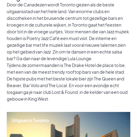
Door de Canadezen wordt Toronto gezien als de beste
uitgaansstad van het hele land. Van enorme clubs en
discotheken in het bruisende centrum tot gezellige bars en
kroegen in de culturele wijken, in Toronto gaat het feesten
door tot in de vroege uurtjes. Voor mensen die van Jazz muziek
houden is Poetry Jazz Café een must visit. De intieme en
gezellige bar met life muziek laat vooral nieuwe talenten zien
op het gebied van Jazz. Zin om te dansen in een echte salsa
bar? Ga dan naar de levendige Lula Lounge.
Tijdens de zomermaanden is The Drake Hotel de place to be,
met een van de meest trendy rooftop bars van de hele stad.
De hipste pubs met het beste lokale bier zijn The Queen and
Beaver, Bar Volo and The Local. En voor een avondje echt
losgaan ga je naar club Lost & Found, in de kelder van een oud
gebouw in King West.
Uitgaan in Toronto