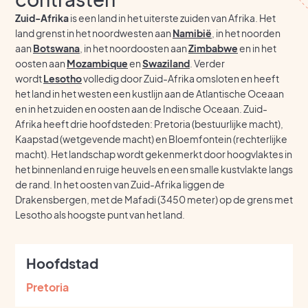
Zuid-Afrika
is een land in het uiterste zuiden van Afrika. Het
land grenst in het noordwesten aan
Namibië
, in het noorden
aan
Botswana
, in het noordoosten aan
Zimbabwe
en in het
oosten aan
Mozambique
en
Swaziland
. Verder
wordt
Lesotho
volledig door Zuid-Afrika omsloten en heeft
het land in het westen een kustlijn aan de Atlantische Oceaan
en in het zuiden en oosten aan de Indische Oceaan. Zuid-
Afrika heeft drie hoofdsteden: Pretoria (bestuurlijke macht),
Kaapstad (wetgevende macht) en Bloemfontein (rechterlijke
macht). Het landschap wordt gekenmerkt door hoogvlaktes in
het binnenland en ruige heuvels en een smalle kustvlakte langs
de rand. In het oosten van Zuid-Afrika liggen de
Drakensbergen, met de Mafadi (3450 meter) op de grens met
Lesotho als hoogste punt van het land.
Hoofdstad
Pretoria