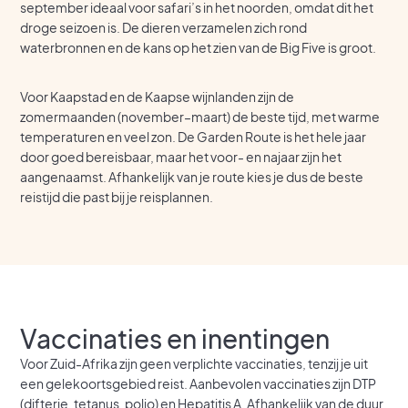
september ideaal voor safari’s in het noorden, omdat dit het
droge seizoen is. De dieren verzamelen zich rond
waterbronnen en de kans op het zien van de Big Five is groot.
Voor Kaapstad en de Kaapse wijnlanden zijn de
zomermaanden (november–maart) de beste tijd, met warme
temperaturen en veel zon. De Garden Route is het hele jaar
door goed bereisbaar, maar het voor- en najaar zijn het
aangenaamst. Afhankelijk van je route kies je dus de beste
reistijd die past bij je reisplannen.
Vaccinaties en inentingen
Voor Zuid-Afrika zijn geen verplichte vaccinaties, tenzij je uit
een gelekoortsgebied reist. Aanbevolen vaccinaties zijn DTP
(difterie, tetanus, polio) en Hepatitis A. Afhankelijk van de duur