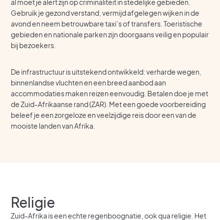
al moet je alert zijn op criminaliteit in stedelijke gebieden.
Gebruik je gezond verstand, vermijd afgelegen wijken in de
avond en neem betrouwbare taxi’s of transfers. Toeristische
gebieden en nationale parken zijn doorgaans veilig en populair
bij bezoekers.
De infrastructuur is uitstekend ontwikkeld: verharde wegen,
binnenlandse vluchten en een breed aanbod aan
accommodaties maken reizen eenvoudig. Betalen doe je met
de Zuid-Afrikaanse rand (ZAR). Met een goede voorbereiding
beleef je een zorgeloze en veelzijdige reis door een van de
mooiste landen van Afrika.
Religie
Zuid-Afrika is een echte regenboognatie, ook qua religie. Het