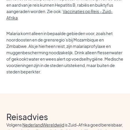
en aard van je reis kunnen Hepatitis B, rabiës en buiktyfus
aangeraden worden. Zie ook:
Vaccinaties op Reis – Zuid-
Afrika
.
Malaria komt alleen in bepaalde gebieden voor, zoals het
noordoosten en de grensregio’s bij Mozambique en
Zimbabwe. Als je hierheen reist, zijn malariaprofylaxe en
muggenbescherming noodzakelijk. Drink alleen flessenwater
of gekookt water en wees alert op voedselhygiëne. Medische
voorzieningen zijn in de steden uitstekend, maar buiten de
steden beperkter.
Reisadvies
Volgens
NederlandWereldwijd
is Zuid-Afrika goed bereisbaar,