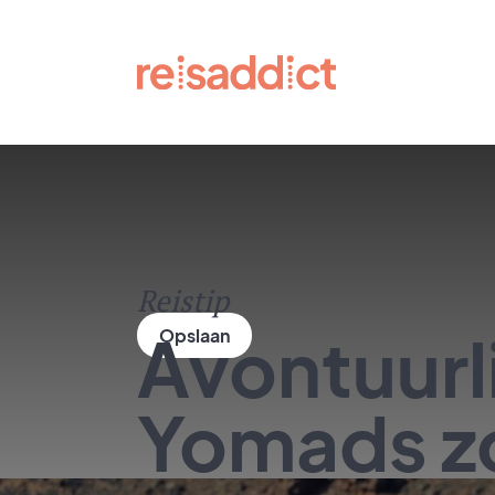
Reistip
Avontuurli
Yomads zo