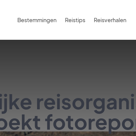
Bestemmingen
Reistips
Reisverhalen
jke reisorgani
ekt fotorepo