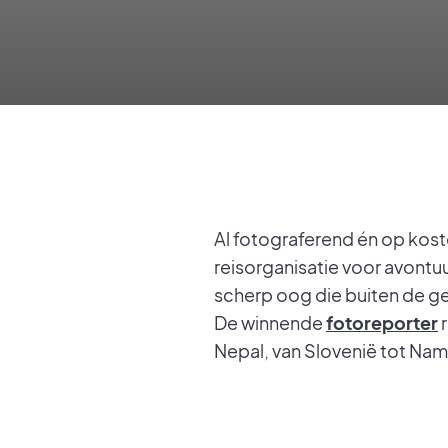
Al fotograferend én op kost
reisorganisatie voor avontuu
scherp oog die buiten de g
De winnende
fotoreporter
r
Nepal, van Slovenië tot Namib