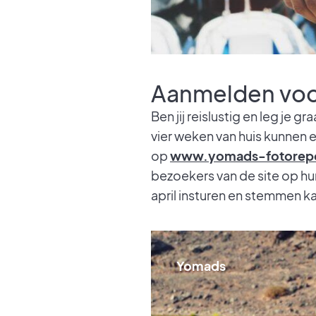
Aanmelden voo
Ben jij reislustig en leg je 
vier weken van huis kunnen e
op
www.yomads-fotorepo
bezoekers van de site op hun
april insturen en stemmen kan 
Yomads