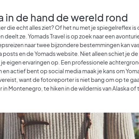
 in de hand de wereld rond
iger die echt alles ziet? Of het nu met je spiegelreflex is
deelt ze. Yomads Travel is op zoek naar een avonturie
oepsreizen naar twee bijzondere bestemmingen kan va
a posts en de Yomads website. Niet alleen schiet je d
 je eigen ervaringen op. Een professionele achtergrond 
 en actief bent op social media maak je kans om Yom
 vereist, want de fotoreporter is niet bang om op te gaa
r in Montenegro, te hiken in de wildernis van Alaska o