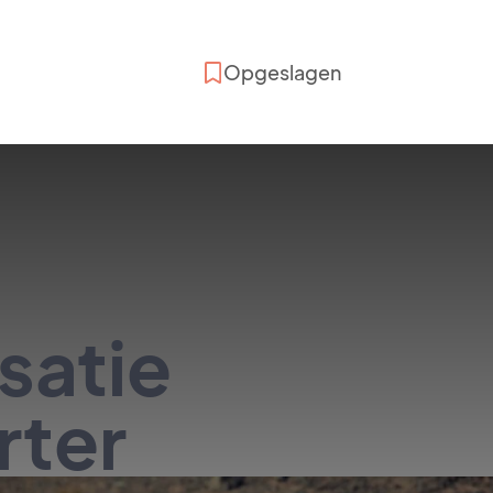
Opgeslagen
satie
rter