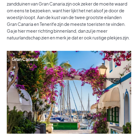
zandduinen van Gran Canaria zijn ook zeker de moeite waard
om eens te bezoeken, want hier lijkt het net alsof je door de
woestijn loopt. Aan de kust van de twee grootste eilanden
Gran Canaria en Tenerife zijn de meeste toeristen te vinden.
Ga je hier meer richting binnenland, dan zul je meer
natuurlandschap zien en merk je dat er ook rustige plekjes zijn.
Gran Canaria