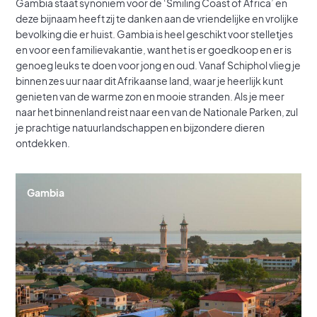
Gambia staat synoniem voor de ‘Smiling Coast of Africa’ en
deze bijnaam heeft zij te danken aan de vriendelijke en vrolijke
bevolking die er huist. Gambia is heel geschikt voor stelletjes
en voor een familievakantie, want het is er goedkoop en er is
genoeg leuks te doen voor jong en oud. Vanaf Schiphol vlieg je
binnen zes uur naar dit Afrikaanse land, waar je heerlijk kunt
genieten van de warme zon en mooie stranden. Als je meer
naar het binnenland reist naar een van de Nationale Parken, zul
je prachtige natuurlandschappen en bijzondere dieren
ontdekken.
Gambia