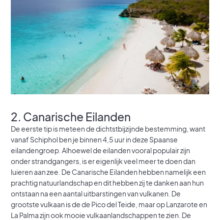
2. Canarische Eilanden
De eerste tip is meteen de dichtstbijzijnde bestemming, want
vanaf Schiphol ben je binnen 4,5 uur in deze Spaanse
eilandengroep. Alhoewel de eilanden vooral populair zijn
onder strandgangers, is er eigenlijk veel meer te doen dan
luieren aan zee. De Canarische Eilanden hebben namelijk een
prachtig natuurlandschap en dit hebben zij te danken aan hun
ontstaan na een aantal uitbarstingen van vulkanen. De
grootste vulkaan is de de Pico del Teide, maar op Lanzarote en
La Palma zijn ook mooie vulkaanlandschappen te zien. De