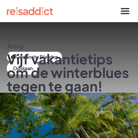
Reistip
Vijf vakantietips
Canarische Eilanden
om de winterblues
tegen te gaan!