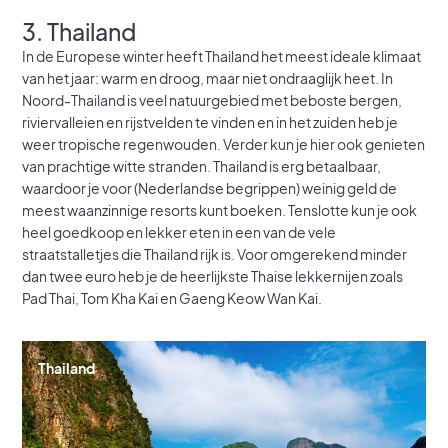
3. Thailand
In de Europese winter heeft Thailand het meest ideale klimaat
van het jaar: warm en droog, maar niet ondraaglijk heet. In
Noord-Thailand is veel natuurgebied met beboste bergen,
riviervalleien en rijstvelden te vinden en in het zuiden heb je
weer tropische regenwouden. Verder kun je hier ook genieten
van prachtige witte stranden. Thailand is erg betaalbaar,
waardoor je voor (Nederlandse begrippen) weinig geld de
meest waanzinnige resorts kunt boeken. Tenslotte kun je ook
heel goedkoop en lekker eten in een van de vele
straatstalletjes die Thailand rijk is. Voor omgerekend minder
dan twee euro heb je de heerlijkste Thaise lekkernijen zoals
Pad Thai, Tom Kha Kai en Gaeng Keow Wan Kai.
Thailand