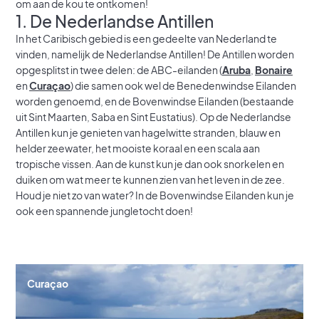
om aan de kou te ontkomen!
1. De Nederlandse Antillen
In het Caribisch gebied is een gedeelte van Nederland te
vinden, namelijk de Nederlandse Antillen! De Antillen worden
opgesplitst in twee delen: de ABC-eilanden (
Aruba
,
Bonaire
en
Curaçao
) die samen ook wel de Benedenwindse Eilanden
worden genoemd, en de Bovenwindse Eilanden (bestaande
uit Sint Maarten, Saba en Sint Eustatius). Op de Nederlandse
Antillen kun je genieten van hagelwitte stranden, blauw en
helder zeewater, het mooiste koraal en een scala aan
tropische vissen. Aan de kunst kun je dan ook snorkelen en
duiken om wat meer te kunnen zien van het leven in de zee.
Houd je niet zo van water? In de Bovenwindse Eilanden kun je
ook een spannende jungletocht doen!
Curaçao