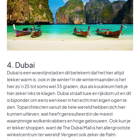
4. Dubai
Dubai is een woestijnstad en dit betekent dat het hier altijd
lekker warm is, ook in de winter! In de wintermaanden is het
hier zo’n 25 tot soms wel 35 graden, dus als koukleum heb je
hier zeker niks te klagen. Dubai straalt luxe en rijkdom uit en dit
is bijzonder om eens een keer in het echt met eigen ogen te
zien. Toparchitecten vanuit de hele wereld hebben zich hier
kunnen uitleven, wat heeft geresulteerd in de meest
waanzinnige wolkenkrabbers en hoge gebouwen. Ook kun je
er lekker shoppen, want de The Dubai Mall is het allergrootste
winkelcentrum ter wereld! Vergeet ook zeker de Palm