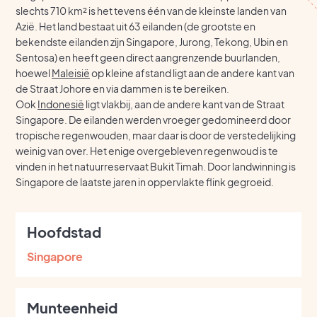
slechts 710 km² is het tevens één van de kleinste landen van
Azië. Het land bestaat uit 63 eilanden (de grootste en
bekendste eilanden zijn Singapore, Jurong, Tekong, Ubin en
Sentosa) en heeft geen direct aangrenzende buurlanden,
hoewel
Maleisië
op kleine afstand ligt aan de andere kant van
de Straat Johore en via dammen is te bereiken.
Ook
Indonesië
ligt vlakbij, aan de andere kant van de Straat
Singapore. De eilanden werden vroeger gedomineerd door
tropische regenwouden, maar daar is door de verstedelijking
weinig van over. Het enige overgebleven regenwoud is te
vinden in het natuurreservaat Bukit Timah. Door landwinning is
Singapore de laatste jaren in oppervlakte flink gegroeid.
Hoofdstad
Singapore
Munteenheid