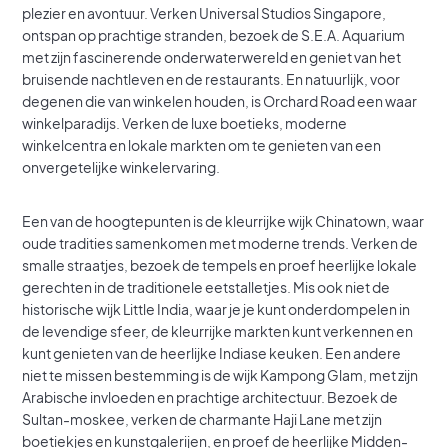
plezier en avontuur. Verken Universal Studios Singapore,
ontspan op prachtige stranden, bezoek de S.E.A. Aquarium
met zijn fascinerende onderwaterwereld en geniet van het
bruisende nachtleven en de restaurants. En natuurlijk, voor
degenen die van winkelen houden, is Orchard Road een waar
winkelparadijs. Verken de luxe boetieks, moderne
winkelcentra en lokale markten om te genieten van een
onvergetelijke winkelervaring.
Een van de hoogtepunten is de kleurrijke wijk Chinatown, waar
oude tradities samenkomen met moderne trends. Verken de
smalle straatjes, bezoek de tempels en proef heerlijke lokale
gerechten in de traditionele eetstalletjes. Mis ook niet de
historische wijk Little India, waar je je kunt onderdompelen in
de levendige sfeer, de kleurrijke markten kunt verkennen en
kunt genieten van de heerlijke Indiase keuken. Een andere
niet te missen bestemming is de wijk Kampong Glam, met zijn
Arabische invloeden en prachtige architectuur. Bezoek de
Sultan-moskee, verken de charmante Haji Lane met zijn
boetiekjes en kunstgalerijen, en proef de heerlijke Midden-