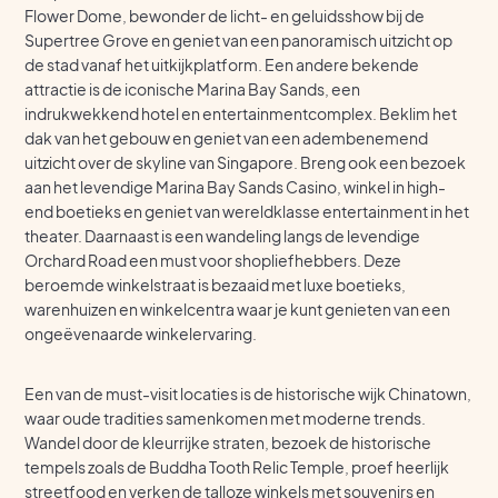
Flower Dome, bewonder de licht- en geluidsshow bij de
Supertree Grove en geniet van een panoramisch uitzicht op
de stad vanaf het uitkijkplatform. Een andere bekende
attractie is de iconische Marina Bay Sands, een
indrukwekkend hotel en entertainmentcomplex. Beklim het
dak van het gebouw en geniet van een adembenemend
uitzicht over de skyline van Singapore. Breng ook een bezoek
aan het levendige Marina Bay Sands Casino, winkel in high-
end boetieks en geniet van wereldklasse entertainment in het
theater. Daarnaast is een wandeling langs de levendige
Orchard Road een must voor shopliefhebbers. Deze
beroemde winkelstraat is bezaaid met luxe boetieks,
warenhuizen en winkelcentra waar je kunt genieten van een
ongeëvenaarde winkelervaring.
Een van de must-visit locaties is de historische wijk Chinatown,
waar oude tradities samenkomen met moderne trends.
Wandel door de kleurrijke straten, bezoek de historische
tempels zoals de Buddha Tooth Relic Temple, proef heerlijk
streetfood en verken de talloze winkels met souvenirs en