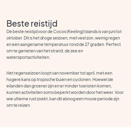
Beste reistijd
De beste reistijd voor de Cocos (Keeling) Islands is van juni tot
oktober. Dit is het droge seizoen, met veel zon, weinig regen
en een aangename temperatuur rond de 27 graden. Perfect
om te genieten van het strand, de zee en
watersportactiviteiten.
Het regenseizoen loopt van november tot april, met een
hogere kans op tropische buien en cyclonen. Hoewel de
eilanden dan groener zijn en er minder toeristen komen,
kunnen activiteiten soms beperkt worden door het weer. Voor
wie ultieme rust zoekt, kan dit alsnog een mooie periode zijn
om te reizen.