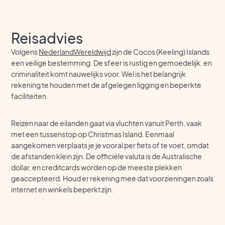
Reisadvies
Volgens
NederlandWereldwijd
zijn de Cocos (Keeling) Islands
een veilige bestemming. De sfeer is rustig en gemoedelijk, en
criminaliteit komt nauwelijks voor. Wel is het belangrijk
rekening te houden met de afgelegen ligging en beperkte
faciliteiten.
Reizen naar de eilanden gaat via vluchten vanuit Perth, vaak
met een tussenstop op Christmas Island. Eenmaal
aangekomen verplaats je je vooral per fiets of te voet, omdat
de afstanden klein zijn. De officiële valuta is de Australische
dollar, en creditcards worden op de meeste plekken
geaccepteerd. Houd er rekening mee dat voorzieningen zoals
internet en winkels beperkt zijn.