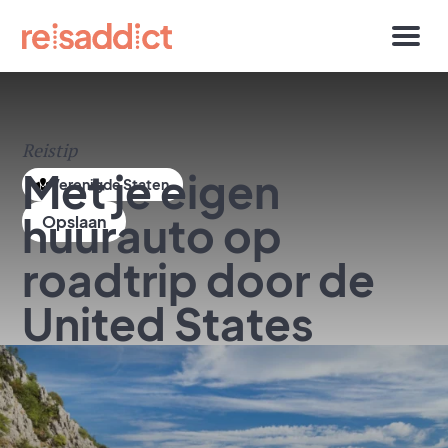
Reistip
Met je eigen
Verenigde Staten
huurauto op
roadtrip door de
United States