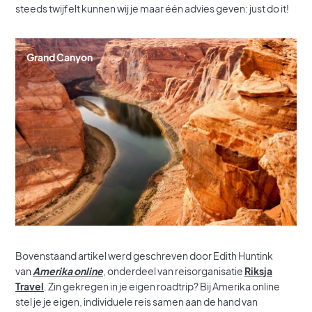
steeds twijfelt kunnen wij je maar één advies geven: just do it!
Grand Canyon
Bovenstaand artikel werd geschreven door Edith Huntink
van
Amerika online
, onderdeel van reisorganisatie
Riksja
Travel
. Zin gekregen in je eigen roadtrip? Bij Amerika online
stel je je eigen, individuele reis samen aan de hand van