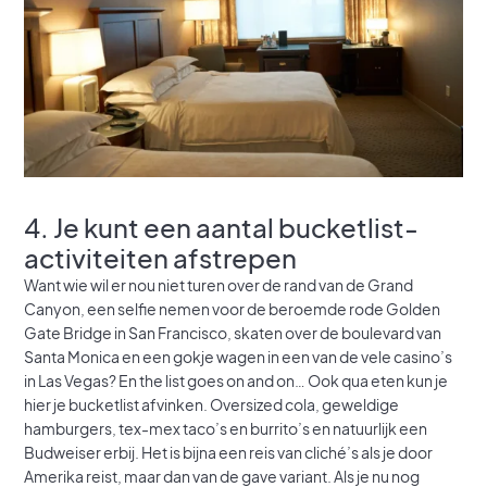
4. Je kunt een aantal bucketlist-
activiteiten afstrepen
Want wie wil er nou niet turen over de rand van de Grand
Canyon, een selfie nemen voor de beroemde rode Golden
Gate Bridge in San Francisco, skaten over de boulevard van
Santa Monica en een gokje wagen in een van de vele casino’s
in Las Vegas? En the list goes on and on… Ook qua eten kun je
hier je bucketlist afvinken. Oversized cola, geweldige
hamburgers, tex-mex taco’s en burrito’s en natuurlijk een
Budweiser erbij. Het is bijna een reis van cliché’s als je door
Amerika reist, maar dan van de gave variant. Als je nu nog