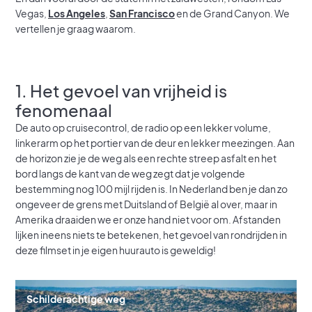
Vegas,
Los Angeles
,
San Francisco
en de Grand Canyon. We
vertellen je graag waarom.
1. Het gevoel van vrijheid is
fenomenaal
De auto op cruisecontrol, de radio op een lekker volume,
linkerarm op het portier van de deur en lekker meezingen. Aan
de horizon zie je de weg als een rechte streep asfalt en het
bord langs de kant van de weg zegt dat je volgende
bestemming nog 100 mijl rijden is. In Nederland ben je dan zo
ongeveer de grens met Duitsland of België al over, maar in
Amerika draaiden we er onze hand niet voor om. Afstanden
lijken ineens niets te betekenen, het gevoel van rondrijden in
deze filmset in je eigen huurauto is geweldig!
Schilderachtige weg