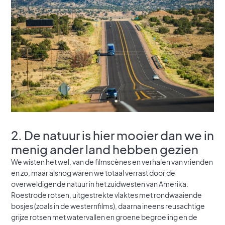
2. De natuur is hier mooier dan we in
menig ander land hebben gezien
We wisten het wel, van de filmscènes en verhalen van vrienden
en zo, maar alsnog waren we totaal verrast door de
overweldigende natuur in het zuidwesten van Amerika.
Roestrode rotsen, uitgestrekte vlaktes met rondwaaiende
bosjes (zoals in de westernfilms), daarna ineens reusachtige
grijze rotsen met watervallen en groene begroeiing en de