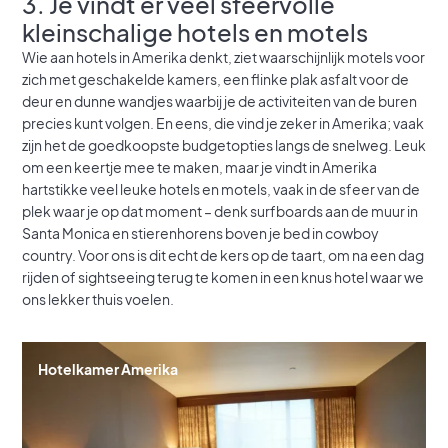
3. Je vindt er veel sfeervolle
kleinschalige hotels en motels
Wie aan hotels in Amerika denkt, ziet waarschijnlijk motels voor
zich met geschakelde kamers, een flinke plak asfalt voor de
deur en dunne wandjes waarbij je de activiteiten van de buren
precies kunt volgen. En eens, die vind je zeker in Amerika; vaak
zijn het de goedkoopste budgetopties langs de snelweg. Leuk
om een keertje mee te maken, maar je vindt in Amerika
hartstikke veel leuke hotels en motels, vaak in de sfeer van de
plek waar je op dat moment – denk surfboards aan de muur in
Santa Monica en stierenhorens boven je bed in cowboy
country. Voor ons is dit echt de kers op de taart, om na een dag
rijden of sightseeing terug te komen in een knus hotel waar we
ons lekker thuis voelen.
Hotelkamer Amerika