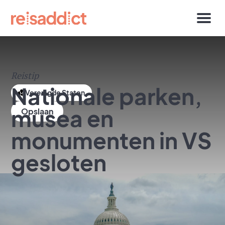
Reistip
Nationale parken,
Verenigde Staten
musea en
monumenten in VS
gesloten