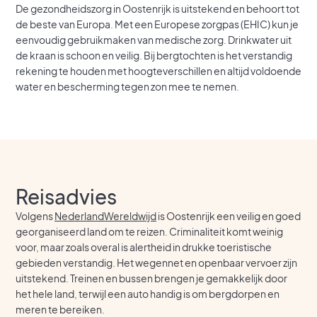
De gezondheidszorg in Oostenrijk is uitstekend en behoort tot
de beste van Europa. Met een Europese zorgpas (EHIC) kun je
eenvoudig gebruikmaken van medische zorg. Drinkwater uit
de kraan is schoon en veilig. Bij bergtochten is het verstandig
rekening te houden met hoogteverschillen en altijd voldoende
water en bescherming tegen zon mee te nemen.
Reisadvies
Volgens
NederlandWereldwijd
is Oostenrijk een veilig en goed
georganiseerd land om te reizen. Criminaliteit komt weinig
voor, maar zoals overal is alertheid in drukke toeristische
gebieden verstandig. Het wegennet en openbaar vervoer zijn
uitstekend. Treinen en bussen brengen je gemakkelijk door
het hele land, terwijl een auto handig is om bergdorpen en
meren te bereiken.