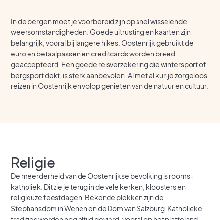
In de bergen moet je voorbereid zijn op snel wisselende
weersomstandigheden. Goede uitrusting en kaarten zijn
belangrijk, vooral bij langere hikes. Oostenrijk gebruikt de
euro en betaalpassen en creditcards worden breed
geaccepteerd. Een goede reisverzekering die wintersport of
bergsport dekt, is sterk aanbevolen. Al met al kun je zorgeloos
reizen in Oostenrijk en volop genieten van de natuur en cultuur.
Religie
De meerderheid van de Oostenrijkse bevolking is rooms-
katholiek. Dit zie je terug in de vele kerken, kloosters en
religieuze feestdagen. Bekende plekken zijn de
Stephansdom in
Wenen
en de Dom van Salzburg. Katholieke
tradities worden nog altijd gevierd, vooral op het platteland.