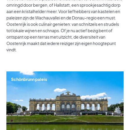
omringd door bergen, of Hallstatt, een sprookjesachtig dorp
aan een kristalhelder meer. Voor liefhebbers van kastelen en
paleizen zijn de Wachauvallei en de Donau-regio een must.
Oostenrijk is ook culinair genieten: van schnitzels en strudels
tot lokale wijnen en schnaps. Of je nu actief bezig bent of
ontspant op een terras met uitzicht, de diversiteit van
Oostenrijk maakt dat iedere reiziger zijn eigen hoogtepunt
vindt.
Schönbrunn paleis