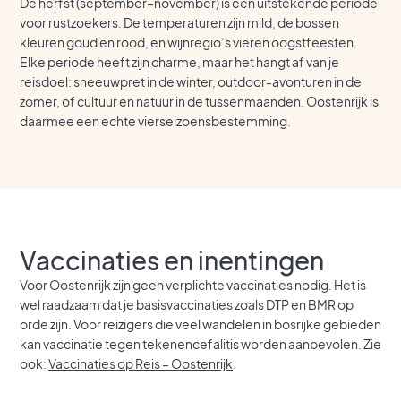
De herfst (september–november) is een uitstekende periode
voor rustzoekers. De temperaturen zijn mild, de bossen
kleuren goud en rood, en wijnregio’s vieren oogstfeesten.
Elke periode heeft zijn charme, maar het hangt af van je
reisdoel: sneeuwpret in de winter, outdoor-avonturen in de
zomer, of cultuur en natuur in de tussenmaanden. Oostenrijk is
daarmee een echte vierseizoensbestemming.
Vaccinaties en inentingen
Voor Oostenrijk zijn geen verplichte vaccinaties nodig. Het is
wel raadzaam dat je basisvaccinaties zoals DTP en BMR op
orde zijn. Voor reizigers die veel wandelen in bosrijke gebieden
kan vaccinatie tegen tekenencefalitis worden aanbevolen. Zie
ook:
Vaccinaties op Reis – Oostenrijk
.