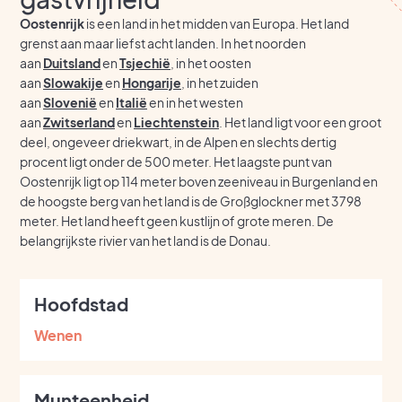
Oostenrijk
is een land in het midden van Europa. Het land
grenst aan maar liefst acht landen. In het noorden
aan
Duitsland
en
Tsjechië
, in het oosten
aan
Slowakije
en
Hongarije
, in het zuiden
aan
Slovenië
en
Italië
en in het westen
aan
Zwitserland
en
Liechtenstein
. Het land ligt voor een groot
deel, ongeveer driekwart, in de Alpen en slechts dertig
procent ligt onder de 500 meter. Het laagste punt van
Oostenrijk ligt op 114 meter boven zeeniveau in Burgenland en
de hoogste berg van het land is de Großglockner met 3798
meter. Het land heeft geen kustlijn of grote meren. De
belangrijkste rivier van het land is de Donau.
Hoofdstad
Wenen
Munteenheid