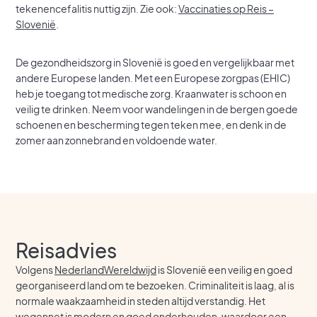
tekenencefalitis nuttig zijn. Zie ook:
Vaccinaties op Reis –
Slovenië
.
De gezondheidszorg in Slovenië is goed en vergelijkbaar met
andere Europese landen. Met een Europese zorgpas (EHIC)
heb je toegang tot medische zorg. Kraanwater is schoon en
veilig te drinken. Neem voor wandelingen in de bergen goede
schoenen en bescherming tegen teken mee, en denk in de
zomer aan zonnebrand en voldoende water.
Reisadvies
Volgens
NederlandWereldwijd
is Slovenië een veilig en goed
georganiseerd land om te bezoeken. Criminaliteit is laag, al is
normale waakzaamheid in steden altijd verstandig. Het
wegennet is modern en goed onderhouden, waardoor een