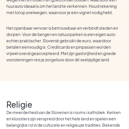
huurauto ideaal is om het land te verkennen. Houd rekening
met tol op snelwegen, waarvoor je een vignet nodig hebt.
Het openbaar vervoer is betrouwbaar en verbindt steden en
dorpen. Voor de bergen en natuurparken is een eigen auto
echter praktischer. Slovenië gebruikt de euro, waardoor
betalen eenvoudig is. Creditcards en pinpassen worden
vrijwel overal geaccepteerd. Met zijn gastvrijheid en goede
voorzieningen reis je zorgeloos door dit veelzijdige land.
Religie
De meerderheid van de Slovenen is rooms-katholiek. Kerken
en kloosters zijn verspreid door het hele land en spelen een
belangrijke rol in de culturele en religieuze tradities. Bekende