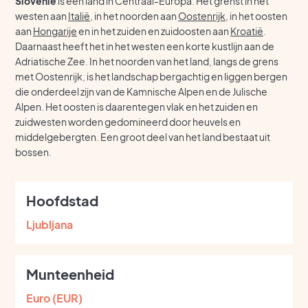
Slovenië
is een land in Centraal-Europa. Het grenst in het
westen aan
Italië
, in het noorden aan
Oostenrijk
, in het oosten
aan
Hongarije
en in het zuiden en zuidoosten aan
Kroatië
.
Daarnaast heeft het in het westen een korte kustlijn aan de
Adriatische Zee. In het noorden van het land, langs de grens
met Oostenrijk, is het landschap bergachtig en liggen bergen
die onderdeel zijn van de Kamnische Alpen en de Julische
Alpen. Het oosten is daarentegen vlak en het zuiden en
zuidwesten worden gedomineerd door heuvels en
middelgebergten. Een groot deel van het land bestaat uit
bossen.
Hoofdstad
Ljubljana
Munteenheid
Euro (EUR)