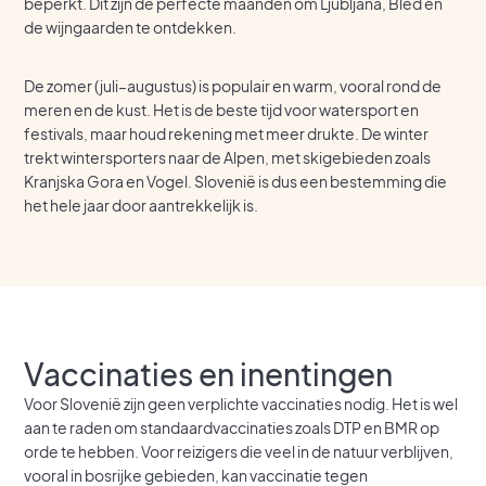
beperkt. Dit zijn de perfecte maanden om Ljubljana, Bled en
de wijngaarden te ontdekken.
De zomer (juli–augustus) is populair en warm, vooral rond de
meren en de kust. Het is de beste tijd voor watersport en
festivals, maar houd rekening met meer drukte. De winter
trekt wintersporters naar de Alpen, met skigebieden zoals
Kranjska Gora en Vogel. Slovenië is dus een bestemming die
het hele jaar door aantrekkelijk is.
Vaccinaties en inentingen
Voor Slovenië zijn geen verplichte vaccinaties nodig. Het is wel
aan te raden om standaardvaccinaties zoals DTP en BMR op
orde te hebben. Voor reizigers die veel in de natuur verblijven,
vooral in bosrijke gebieden, kan vaccinatie tegen