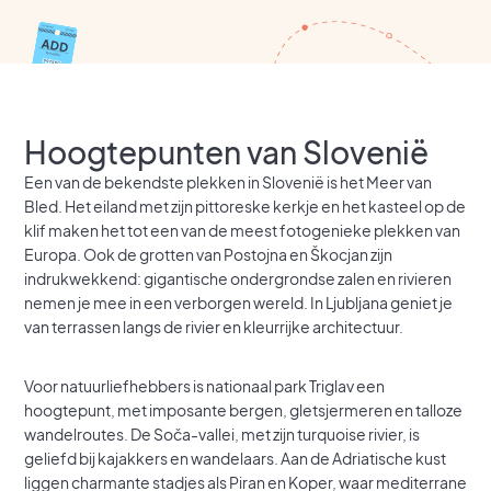
Hoogtepunten van Slovenië
Een van de bekendste plekken in Slovenië is het Meer van
Bled. Het eiland met zijn pittoreske kerkje en het kasteel op de
klif maken het tot een van de meest fotogenieke plekken van
Europa. Ook de grotten van Postojna en Škocjan zijn
indrukwekkend: gigantische ondergrondse zalen en rivieren
nemen je mee in een verborgen wereld. In Ljubljana geniet je
van terrassen langs de rivier en kleurrijke architectuur.
Voor natuurliefhebbers is nationaal park Triglav een
hoogtepunt, met imposante bergen, gletsjermeren en talloze
wandelroutes. De Soča-vallei, met zijn turquoise rivier, is
geliefd bij kajakkers en wandelaars. Aan de Adriatische kust
liggen charmante stadjes als Piran en Koper, waar mediterrane