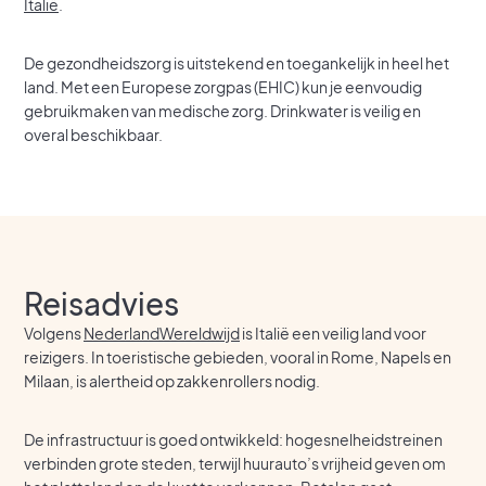
Italië
.
De gezondheidszorg is uitstekend en toegankelijk in heel het
land. Met een Europese zorgpas (EHIC) kun je eenvoudig
gebruikmaken van medische zorg. Drinkwater is veilig en
overal beschikbaar.
Reisadvies
Volgens
NederlandWereldwijd
is Italië een veilig land voor
reizigers. In toeristische gebieden, vooral in Rome, Napels en
Milaan, is alertheid op zakkenrollers nodig.
De infrastructuur is goed ontwikkeld: hogesnelheidstreinen
verbinden grote steden, terwijl huurauto’s vrijheid geven om