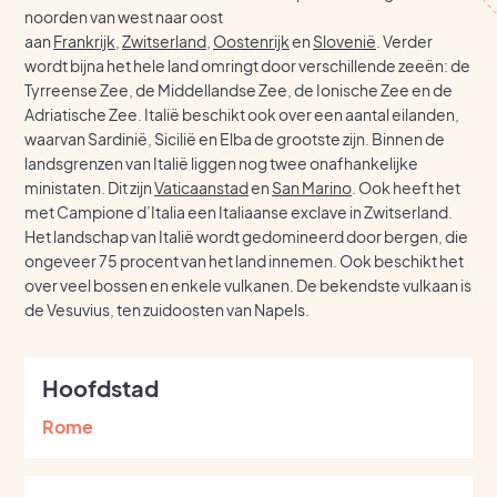
noorden van west naar oost
aan
Frankrijk
,
Zwitserland
,
Oostenrijk
en
Slovenië
. Verder
wordt bijna het hele land omringt door verschillende zeeën: de
Tyrreense Zee, de Middellandse Zee, de Ionische Zee en de
Adriatische Zee. Italië beschikt ook over een aantal eilanden,
waarvan Sardinië, Sicilië en Elba de grootste zijn. Binnen de
landsgrenzen van Italië liggen nog twee onafhankelijke
ministaten. Dit zijn
Vaticaanstad
en
San Marino
. Ook heeft het
met Campione d’Italia een Italiaanse exclave in Zwitserland.
Het landschap van Italië wordt gedomineerd door bergen, die
ongeveer 75 procent van het land innemen. Ook beschikt het
over veel bossen en enkele vulkanen. De bekendste vulkaan is
de Vesuvius, ten zuidoosten van Napels.
Hoofdstad
Rome