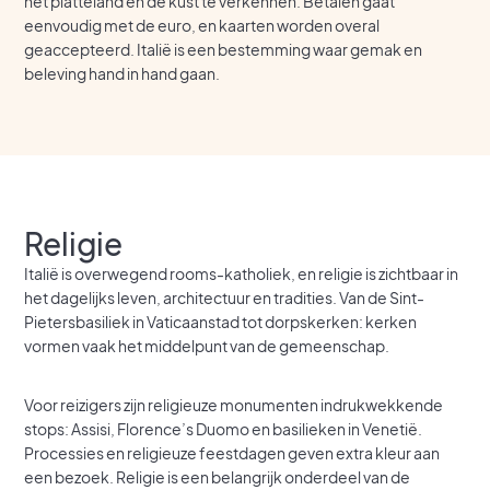
het platteland en de kust te verkennen. Betalen gaat
eenvoudig met de euro, en kaarten worden overal
geaccepteerd. Italië is een bestemming waar gemak en
beleving hand in hand gaan.
Religie
Italië is overwegend rooms-katholiek, en religie is zichtbaar in
het dagelijks leven, architectuur en tradities. Van de Sint-
Pietersbasiliek in Vaticaanstad tot dorpskerken: kerken
vormen vaak het middelpunt van de gemeenschap.
Voor reizigers zijn religieuze monumenten indrukwekkende
stops: Assisi, Florence’s Duomo en basilieken in Venetië.
Processies en religieuze feestdagen geven extra kleur aan
een bezoek. Religie is een belangrijk onderdeel van de