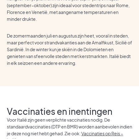
(september–oktober) zijn ideaal voor stedentrips naar Rome,
Florence en Venetië, met aangename temperaturen en
minder drukte.
De zomermaanden juli en augustus zijn heet, vooral in steden,
maar perfect voor strandvakanties aan de Amalfikust, Sicilië of
Sardinië. In de winter kun je skiën in de Dolomieten en
genieten van sfeervolle steden met kerstmarkten. Italië biedt
in elk seizoen een andere ervaring.
Vaccinaties en inentingen
Voor Italië zijn geen verplichte vaccinaties nodig. De
standaardvaccinaties (DTP en BMR) worden aanbevolen indien
je deze nog niet hebt gehad. Zie ook:
Vaccinaties op Reis –