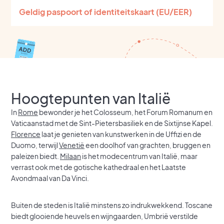
Geldig paspoort of identiteitskaart (EU/EER)
Hoogtepunten van Italië
In
Rome
bewonder je het Colosseum, het Forum Romanum en
Vaticaanstad met de Sint-Pietersbasiliek en de Sixtijnse Kapel.
Florence
laat je genieten van kunstwerken in de Uffizi en de
Duomo, terwijl
Venetië
een doolhof van grachten, bruggen en
paleizen biedt.
Milaan
is het modecentrum van Italië, maar
verrast ook met de gotische kathedraal en het Laatste
Avondmaal van Da Vinci.
Buiten de steden is Italië minstens zo indrukwekkend. Toscane
biedt glooiende heuvels en wijngaarden, Umbrië verstilde