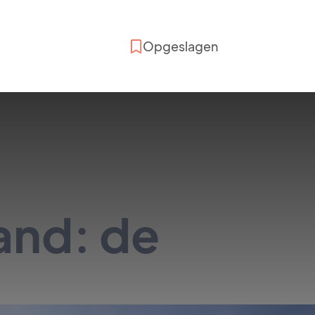
Opgeslagen
and: de