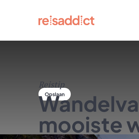
Reistip
Wandelvak
mooiste 