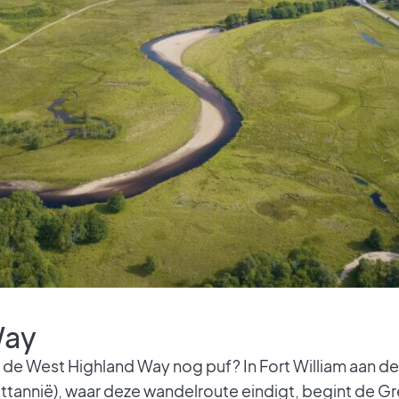
Way
 de West Highland Way nog puf? In Fort William aan de
tannië), waar deze wandelroute eindigt, begint de Gr