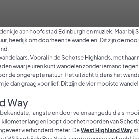
 denk je aan hoofdstad Edinburgh en muziek. Maar bij 
r, heerlijk om doorheen te wandelen. Dit zijn de moo
and.
wandelaars. Vooral in de Schotse Highlands, met haar 
en waar je uren kunt wandelen zonder iemand tegen 
 de ongerepte natuur. Het uitzicht tijdens het wandel
 je dan graag voor lief. Dit zijn de vier mooiste wande
nd Way
 bekendste, langste en door velen aangeduid als mooi
2 kilometer lang en loopt door het noorden van Schotl
ongeveer vierhonderd meter. De
West Highland Way
st
ort William bij de Ben Nevis aan de oevers van Loch Li