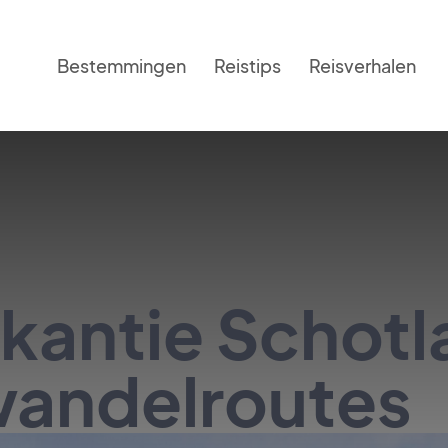
Bestemmingen
Reistips
Reisverhalen
antie Schotl
wandelroutes