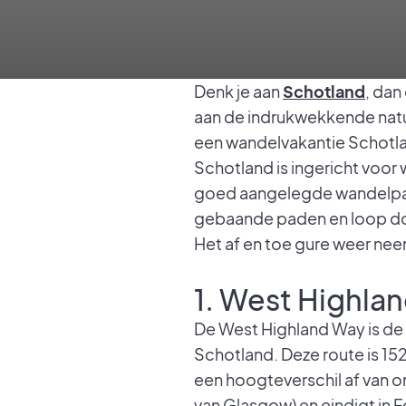
Denk je aan
Schotland
, dan
aan de indrukwekkende natuu
een wandelvakantie Schotl
Schotland is ingericht voor 
goed aangelegde wandelpad
gebaande paden en loop door
Het af en toe gure weer neem
1. West Highla
De West Highland Way is de
Schotland. Deze route is 15
een hoogteverschil af van 
van Glasgow) en eindigt in F