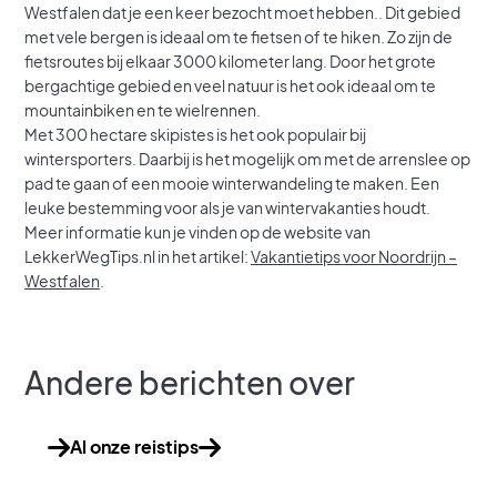
Westfalen dat je een keer bezocht moet hebben.. Dit gebied
met vele bergen is ideaal om te fietsen of te hiken. Zo zijn de
fietsroutes bij elkaar 3000 kilometer lang. Door het grote
bergachtige gebied en veel natuur is het ook ideaal om te
mountainbiken en te wielrennen.
Met 300 hectare skipistes is het ook populair bij
wintersporters. Daarbij is het mogelijk om met de arrenslee op
pad te gaan of een mooie winterwandeling te maken. Een
leuke bestemming voor als je van wintervakanties houdt.
Meer informatie kun je vinden op de website van
LekkerWegTips.nl in het artikel:
Vakantietips voor Noordrijn –
Westfalen
.
Andere berichten over
Al onze reistips