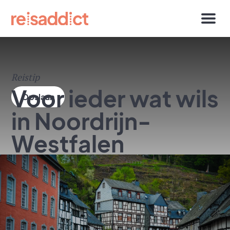
Reistip
Voor ieder wat wils
in Noordrijn-
Westfalen