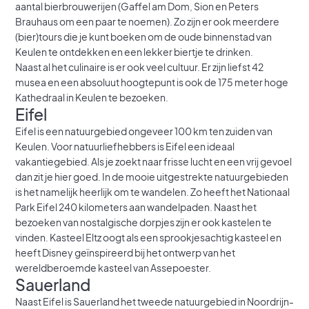
aantal bierbrouwerijen (Gaffel am Dom, Sion en Peters
Brauhaus om een paar te noemen). Zo zijn er ook meerdere
(bier)tours die je kunt boeken om de oude binnenstad van
Keulen te ontdekken en een lekker biertje te drinken.
Naast al het culinaire is er ook veel cultuur. Er zijn liefst 42
musea en een absoluut hoogtepunt is ook de 175 meter hoge
Kathedraal in Keulen te bezoeken.
Eifel
Eifel is een natuurgebied ongeveer 100 km ten zuiden van
Keulen. Voor natuurliefhebbers is Eifel een ideaal
vakantiegebied. Als je zoekt naar frisse lucht en een vrij gevoel
dan zit je hier goed. In de mooie uitgestrekte natuurgebieden
is het namelijk heerlijk om te wandelen. Zo heeft het Nationaal
Park Eifel 240 kilometers aan wandelpaden. Naast het
bezoeken van nostalgische dorpjes zijn er ook kastelen te
vinden. Kasteel Eltz oogt als een sprookjesachtig kasteel en
heeft Disney geïnspireerd bij het ontwerp van het
wereldberoemde kasteel van Assepoester.
Sauerland
Naast Eifel is Sauerland het tweede natuurgebied in Noordrijn-