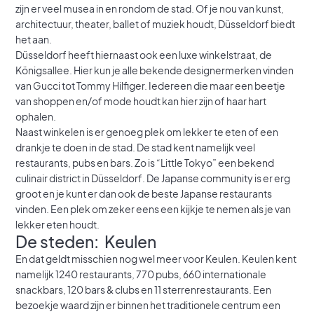
zijn er veel musea in en rondom de stad. Of je nou van kunst,
architectuur, theater, ballet of muziek houdt, Düsseldorf biedt
het aan.
Düsseldorf heeft hiernaast ook een luxe winkelstraat, de
Königsallee. Hier kun je alle bekende designermerken vinden
van Gucci tot Tommy Hilfiger. Iedereen die maar een beetje
van shoppen en/of mode houdt kan hier zijn of haar hart
ophalen.
Naast winkelen is er genoeg plek om lekker te eten of een
drankje te doen in de stad. De stad kent namelijk veel
restaurants, pubs en bars. Zo is “Little Tokyo” een bekend
culinair district in Düsseldorf. De Japanse community is er erg
groot en je kunt er dan ook de beste Japanse restaurants
vinden. Een plek om zeker eens een kijkje te nemen als je van
lekker eten houdt.
De steden: Keulen
En dat geldt misschien nog wel meer voor Keulen. Keulen kent
namelijk 1240 restaurants, 770 pubs, 660 internationale
snackbars, 120 bars & clubs en 11 sterrenrestaurants. Een
bezoekje waard zijn er binnen het traditionele centrum een