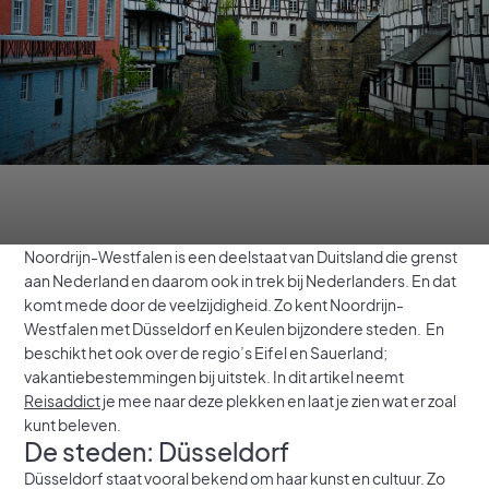
Noordrijn-Westfalen is een deelstaat van Duitsland die grenst
aan Nederland en daarom ook in trek bij Nederlanders. En dat
komt mede door de veelzijdigheid. Zo kent Noordrijn-
Westfalen met Düsseldorf en Keulen bijzondere steden. En
beschikt het ook over de regio’s Eifel en Sauerland;
vakantiebestemmingen bij uitstek. In dit artikel neemt
Reisaddict
je mee naar deze plekken en laat je zien wat er zoal
kunt beleven.
De steden: Düsseldorf
Düsseldorf staat vooral bekend om haar kunst en cultuur. Zo