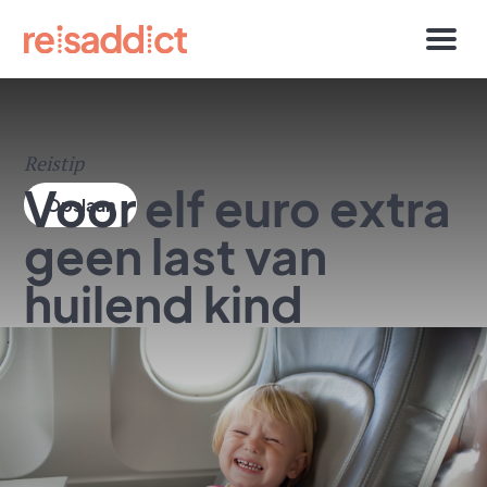
Reistip
Voor elf euro extra
geen last van
huilend kind