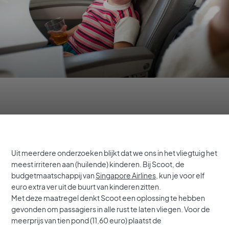
Uit meerdere onderzoeken blijkt dat we ons in het vliegtuig het
meest irriteren aan (huilende) kinderen. Bij Scoot, de
budgetmaatschappij van
Singapore Airlines
, kun je voor elf
euro extra ver uit de buurt van kinderen zitten.
Met deze maatregel denkt Scoot een oplossing te hebben
gevonden om passagiers in alle rust te laten vliegen. Voor de
meerprijs van tien pond (11,60 euro) plaatst de