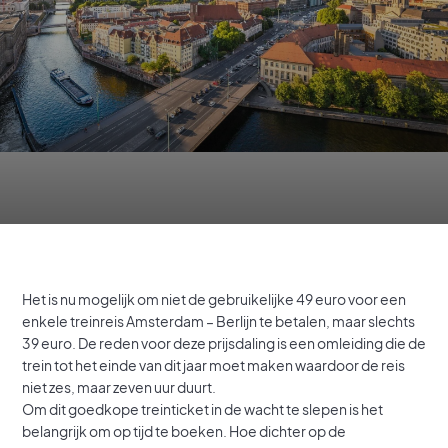
Het is nu mogelijk om niet de gebruikelijke 49 euro voor een
enkele treinreis Amsterdam – Berlijn te betalen, maar slechts
39 euro. De reden voor deze prijsdaling is een omleiding die de
trein tot het einde van dit jaar moet maken waardoor de reis
niet zes, maar zeven uur duurt.
Om dit goedkope treinticket in de wacht te slepen is het
belangrijk om op tijd te boeken. Hoe dichter op de