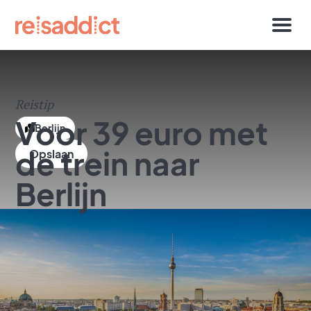
Reistip
Voor 39 euro met
Berlijn
de trein naar
Berlijn