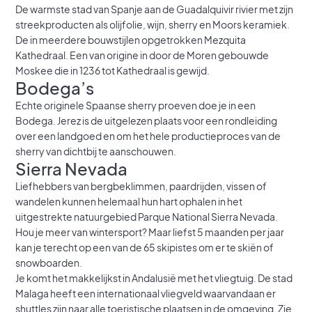
De warmste stad van Spanje aan de Guadalquivir rivier met zijn
streekproducten als olijfolie, wijn, sherry en Moors keramiek.
De in meerdere bouwstijlen opgetrokken Mezquita
Kathedraal. Een van origine in door de Moren gebouwde
Moskee die in 1236 tot Kathedraal is gewijd.
Bodega’s
Echte originele Spaanse sherry proeven doe je in een
Bodega. Jerez is de uitgelezen plaats voor een rondleiding
over een landgoed en om het hele productieproces van de
sherry van dichtbij te aanschouwen.
Sierra Nevada
Liefhebbers van bergbeklimmen, paardrijden, vissen of
wandelen kunnen helemaal hun hart ophalen in het
uitgestrekte natuurgebied Parque National Sierra Nevada.
Hou je meer van wintersport? Maar liefst 5 maanden per jaar
kan je terecht op een van de 65 skipistes om er te skiën of
snowboarden.
Je komt het makkelijkst in Andalusië met het vliegtuig. De stad
Malaga heeft een internationaal vliegveld waarvandaan er
shuttles zijn naar alle toeristische plaatsen in de omgeving. Zie