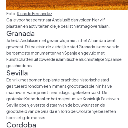
Foto:
Ricardo Fernandez
Ga je voor het eerst naar Andalusië dan volgen hier vijf
plaatsen en activiteiten die je beslist niet mag overslaan.
Granada
Je hebt Andalusië niet gezien als je niet in het Alhambra bent
geweest. Dit paleis in de zuidelijke stad Granada is een van de
beroemdste monumenten van Spanje en gevuld met
kunstschatten uit zowel de islamitische als christelijke Spaanse
geschiedenis.
Sevilla
Een rijk met bomen beplante prachtige historische stad
gesitueerd rondom een immens groot stadsplein in halve
maanvorm waar je niet in een dag uitgekeken raakt. De
groteske Kathedraal en het majestueuze Koninklijk Paleis van
Sevilla doen je versteld staan van de bouwkunst en de
grootsheid van de Giralda en Torro de Oro laten je beseffen
hoe nietig de mens is.
Cordoba