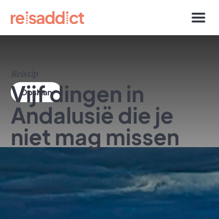
Reistip
Vijf dingen in
Andalusië die je
niet mag missen