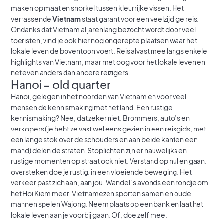
maken op maat en snorkel tussen kleurrijke vissen. Het
verrassende
Vietnam
staat garant voor een veelzijdige reis.
Ondanks dat Vietnam al jarenlang bezocht wordt door veel
toeristen, vind je ook hier nog ongerepte plaatsen waar het
lokale leven de boventoon voert. Reis alvast mee langs enkele
highlights van Vietnam, maar met oog voor het lokale leven en
net even anders dan andere reizigers.
Hanoi – old quarter
Hanoi, gelegen in het noorden van Vietnam en voor veel
mensen de kennismaking met het land. Een rustige
kennismaking? Nee, dat zeker niet. Brommers, auto’s en
verkopers (je hebt ze vast wel eens gezien in een reisgids, met
een lange stok over de schouders en aan beide kanten een
mand) delen de straten. Stoplichten zijn er nauwelijks en
rustige momenten op straat ook niet. Verstand op nul en gaan:
oversteken doe je rustig, in een vloeiende beweging. Het
verkeer past zich aan, aan jou. Wandel ’s avonds een rondje om
het Hoi Kiem meer. Vietnamezen sporten samen en oude
mannen spelen Wajong. Neem plaats op een bank en laat het
lokale leven aan je voorbij gaan. Of, doe zelf mee.