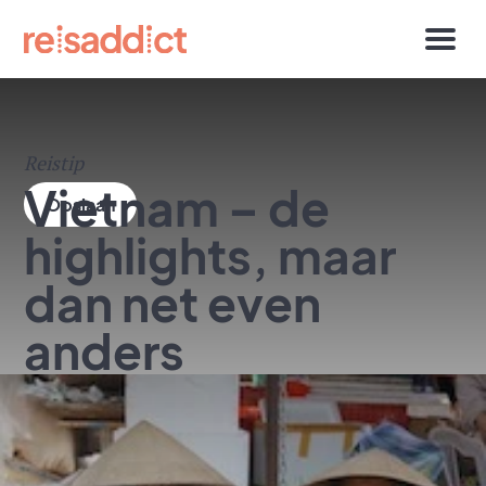
Reistip
Vietnam – de
highlights, maar
dan net even
anders