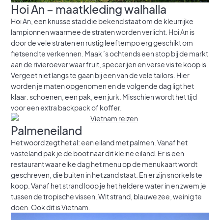
Hoi An – maatkleding walhalla
Hoi An, een knusse stad die bekend staat om de kleurrijke
lampionnen waarmee de straten worden verlicht. Hoi An is
door de vele straten en rustig leeftempo erg geschikt om
fietsend te verkennen. Maak ’s ochtends een stop bij de markt
aan de rivieroever waar fruit, specerijen en verse vis te koop is.
Vergeet niet langs te gaan bij een van de vele tailors. Hier
worden je maten opgenomen en de volgende dag ligt het
klaar: schoenen, een pak, een jurk. Misschien wordt het tijd
voor een extra backpack of koffer.
Palmeneiland
Het woord zegt het al: een eiland met palmen. Vanaf het
vasteland pak je de boot naar dit kleine eiland. Er is een
restaurant waar elke dag het menu op de menukaart wordt
geschreven, die buiten in het zand staat. En er zijn snorkels te
koop. Vanaf het strand loop je het heldere water in en zwem je
tussen de tropische vissen. Wit strand, blauwe zee, weinig te
doen. Ook dit is Vietnam.