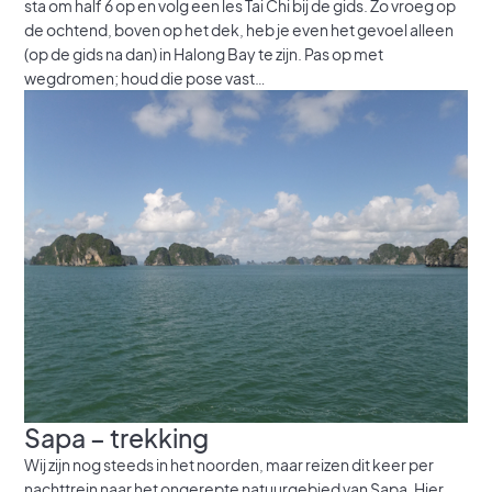
sta om half 6 op en volg een les Tai Chi bij de gids. Zo vroeg op
de ochtend, boven op het dek, heb je even het gevoel alleen
(op de gids na dan) in Halong Bay te zijn. Pas op met
wegdromen; houd die pose vast…
Sapa – trekking
Wij zijn nog steeds in het noorden, maar reizen dit keer per
nachttrein naar het ongerepte natuurgebied van Sapa. Hier