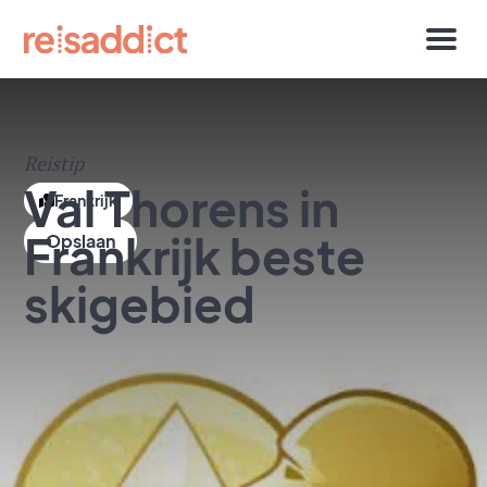
Reistip
Val Thorens in
Frankrijk
Frankrijk beste
skigebied