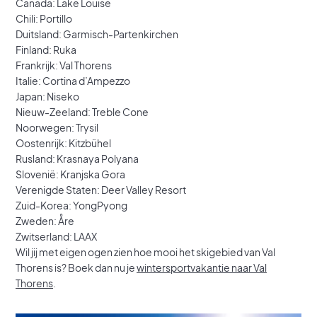
Canada: Lake Louise
Chili: Portillo
Duitsland: Garmisch-Partenkirchen
Finland: Ruka
Frankrijk: Val Thorens
Italie: Cortina d’Ampezzo
Japan: Niseko
Nieuw-Zeeland: Treble Cone
Noorwegen: Trysil
Oostenrijk: Kitzbühel
Rusland: Krasnaya Polyana
Slovenië: Kranjska Gora
Verenigde Staten: Deer Valley Resort
Zuid-Korea: YongPyong
Zweden: Åre
Zwitserland: LAAX
Wil jij met eigen ogen zien hoe mooi het skigebied van Val
Thorens is? Boek dan nu je
wintersportvakantie naar Val
Thorens
.