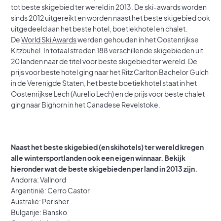
tot beste skigebied ter wereld in 2013. De ski-awards worden
sinds 2012 uitgereikt en worden naast het beste skigebied ook
uitgedeeld aan het beste hotel, boetiekhotel en chalet.
De
World Ski Awards
werden gehouden in het Oostenrijkse
Kitzbuhel. In totaal streden 188 verschillende skigebieden uit
20 landen naar de titel voor beste skigebied ter wereld. De
prijs voor beste hotel ging naar het Ritz Carlton Bachelor Gulch
in de Verenigde Staten, het beste boetiekhotel staat in het
Oostenrijkse Lech (Aurelio Lech) en de prijs voor beste chalet
ging naar Bighorn in het Canadese Revelstoke.
Naast het beste skigebied (en skihotels) ter wereld kregen
alle wintersportlanden ook een eigen winnaar. Bekijk
hieronder wat de beste skigebieden per land in 2013 zijn.
Andorra: Vallnord
Argentinië: Cerro Castor
Australië: Perisher
Bulgarije: Bansko