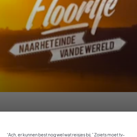
“Ach, er kunnen best nog wel wat reisjes bij.” Zoiets moet tv-