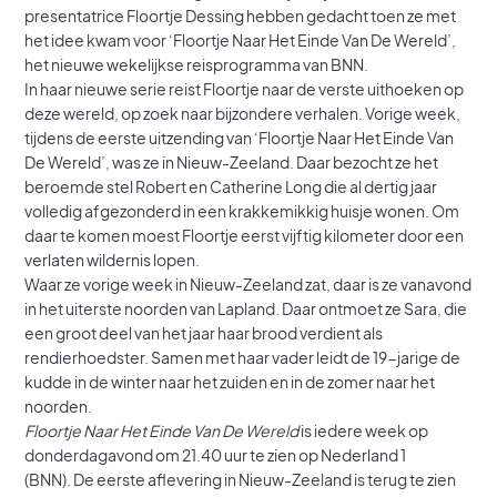
presentatrice Floortje Dessing hebben gedacht toen ze met
het idee kwam voor ‘Floortje Naar Het Einde Van De Wereld’,
het nieuwe wekelijkse reisprogramma van BNN.
In haar nieuwe serie reist Floortje naar de verste uithoeken op
deze wereld, op zoek naar bijzondere verhalen. Vorige week,
tijdens de eerste uitzending van ‘Floortje Naar Het Einde Van
De Wereld’, was ze in Nieuw-Zeeland. Daar bezocht ze het
beroemde stel Robert en Catherine Long die al dertig jaar
volledig afgezonderd in een krakkemikkig huisje wonen. Om
daar te komen moest Floortje eerst vijftig kilometer door een
verlaten wildernis lopen.
Waar ze vorige week in Nieuw-Zeeland zat, daar is ze vanavond
in het uiterste noorden van Lapland. Daar ontmoet ze Sara, die
een groot deel van het jaar haar brood verdient als
rendierhoedster. Samen met haar vader leidt de 19-jarige de
kudde in de winter naar het zuiden en in de zomer naar het
noorden.
Floortje Naar Het Einde Van De Wereld
is iedere week op
donderdagavond om 21.40 uur te zien op Nederland 1
(BNN). De eerste aflevering in Nieuw-Zeeland is terug te zien