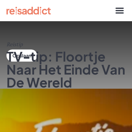
Reistip
TV-tip: Floortje
Naar Het Einde Van
De Wereld