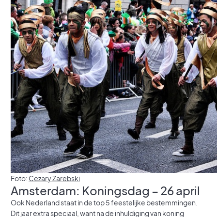
Foto:
Cezary Zarebski
Amsterdam: Koningsdag – 26 april
Ook Nederland staat in de top 5 feestelijke bestemmingen.
Dit jaar extra speciaal, want na de inhuldiging van koning