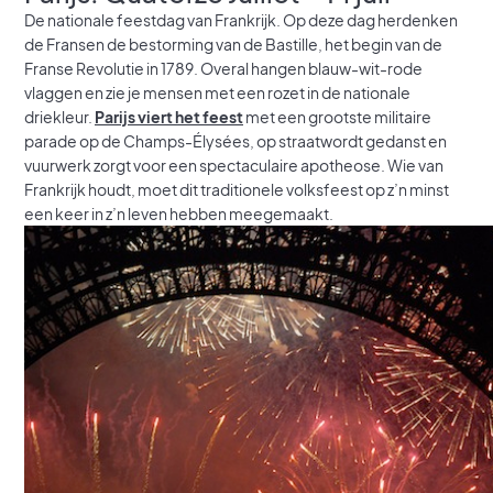
De nationale feestdag van Frankrijk. Op deze dag herdenken
de Fransen de bestorming van de Bastille, het begin van de
Franse Revolutie in 1789. Overal hangen blauw-wit-rode
vlaggen en zie je mensen met een rozet in de nationale
driekleur.
Parijs viert het feest
met een grootste militaire
parade op de Champs-Élysées, op straatwordt gedanst en
vuurwerk zorgt voor een spectaculaire apotheose. Wie van
Frankrijk houdt, moet dit traditionele volksfeest op z’n minst
een keer in z’n leven hebben meegemaakt.