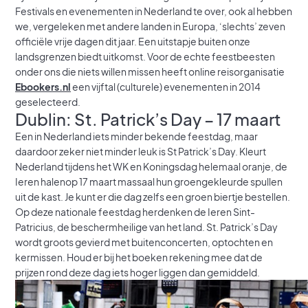
Festivals en evenementen in Nederland te over, ook al hebben
we, vergeleken met andere landen in Europa, ‘slechts’ zeven
officiële vrije dagen dit jaar. Een uitstapje buiten onze
landsgrenzen biedt uitkomst. Voor de echte feestbeesten
onder ons die niets willen missen heeft online reisorganisatie
Ebookers.nl
een vijftal (culturele) evenementen in 2014
geselecteerd.
Dublin: St. Patrick’s Day – 17 maart
Een in Nederland iets minder bekende feestdag, maar
daardoor zeker niet minder leuk is St Patrick’s Day. Kleurt
Nederland tijdens het WK en Koningsdag helemaal oranje, de
Ieren halenop 17 maart massaal hun groengekleurde spullen
uit de kast. Je kunt er die dag zelfs een groen biertje bestellen.
Op deze nationale feestdag herdenken de Ieren Sint-
Patricius, de beschermheilige van het land. St. Patrick’s Day
wordt groots gevierd met buitenconcerten, optochten en
kermissen. Houd er bij het boeken rekening mee dat de
prijzen rond deze dag iets hoger liggen dan gemiddeld.