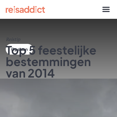
Reistip
Top 5 feestelijke
bestemmingen
van 2014