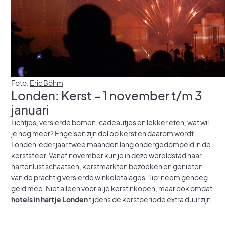
Foto:
Eric Böhm
Londen: Kerst – 1 november t/m 3
januari
Lichtjes, versierde bomen, cadeautjes en lekker eten, wat wil
je nog meer? Engelsen zijn dol op kerst en daarom wordt
Londen ieder jaar twee maanden lang ondergedompeld in de
kerstsfeer. Vanaf november kun je in deze wereldstad naar
hartenlust schaatsen, kerstmarkten bezoeken en genieten
van de prachtig versierde winkeletalages. Tip: neem genoeg
geld mee. Niet alleen voor al je kerstinkopen, maar ook omdat
hotels in hartje Londen
tijdens de kerstperiode extra duur zijn.