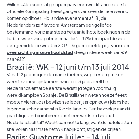
Willem-Alexander afgelopen jaarvieren we dit jaarde eerste
officiële Koningsdag. Feestgangers van over de hele wereld
komen op dit oer-Hollandse evenement af. Bij de
Nederlanders zelf is vooral Amsterdam een geliefde
bestemming; vorig jaar steeg het aantal hotelboekingen in de
laatste week van april met maar liefst 37% ten opzichte van
een gemiddelde week in 2013. De gemiddelde prijs voor een
overnachting in onze hoofdstad
steeg in deze week van €91,-
naar €121,-.
Brazilië: WK – 12 juni t/m 13 juli 2014
Vanaf 12 juni mogen de oranje toeters, wuppies en pruiken
weer tevoorschijn komen, want op 13 juni speelt het
Nederlands elftal de eerste wedstrijd tegen voormalig
wereldkampioen Spanje. De Brazilianen weten hoe ze feest
moeten vieren, dat bewijzen ze ieder jaar opnieuw tijdens het
legendarische carnaval in Rio de Janeiro. Een bezoekje aan dit
prachtige land combineren met een wedstrijd van het
Nederlands elftal? Wacht dan niet te lang, want de hotels zitten
snel vol en naarmate het WK nabij komt, stijgen de prijzen.
Parijs: Quatorze Juillet – 14 juli