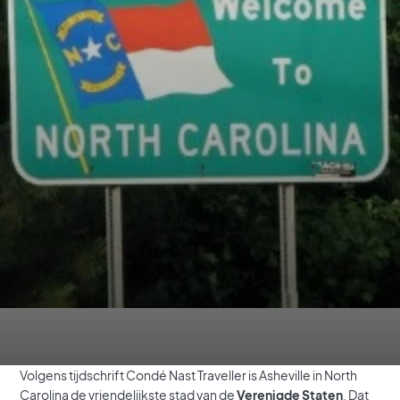
Volgens tijdschrift Condé Nast Traveller is Asheville in North
Carolina de vriendelijkste stad van de
Verenigde Staten
. Dat