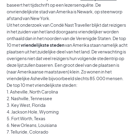
baseert het tijdschrift op een lezersenquête. De
onvriendelijkste stad van Amerika is Newark, op steenworp
afstand van New York.
Uit het onderzoek van Condé Nast Traveller blijkt dat reizigers
in het zuiden van het land doorgaans vriendelijker worden
onthaald dan in het noorden van de Verenigde Staten. De top
10 met
vriendelijkste steden
van Amerika staan namelijk acht
plaatsen uit het zuidelijke deel van het land. De verwachting is
overigens niet dat veel reizigers hun volgende stedentrip op
deze lijst zullen baseren. Een groot deel van de plaatsen is
(naar Amerikaanse maatstaven) klein. Zo wonen in het
vriendelijke Asheville bijvoorbeeld slechts 85.000 mensen.
De top 10 met vriendelijkste steden:
1. Asheville, North Carolina
2. Nashville, Tennessee
3. Key West, Florida
4. Jackson Hole, Wyoming
5. Fort Worth, Texas
6. New Orleans, Louisiana
7. Telluride, Colorado