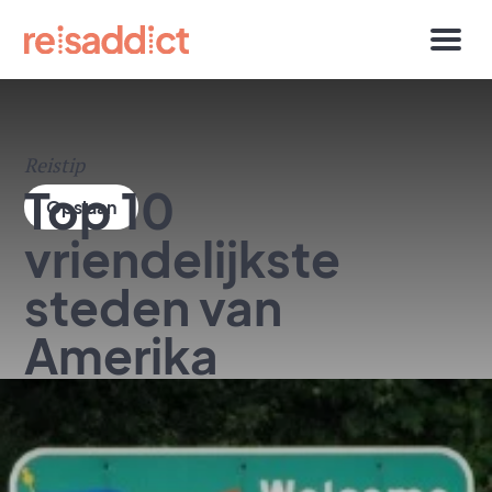
Reistip
Top 10
vriendelijkste
steden van
Amerika