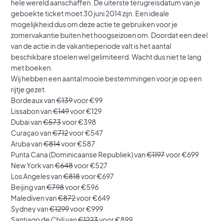
hele wereld aanschaffen. De uiterste terugreisdatum van je
geboekte ticket moet 30 juni 2014 zijn. Een ideale
mogelijkheid dus om deze actie te gebruiken voor je
zomervakantie buiten het hoogseizoen om. Doordat een deel
van de actie in de vakantieperiode valt is het aantal
beschikbare stoelen wel gelimiteerd. Wacht dus niet te lang
met boeken.
Wij hebben een aantal mooie bestemmingen voor je op een
rijtje gezet.
Bordeaux van
€139
voor €99
Lissabon van
€149
voor €129
Dubai van
€573
voor €398
Curaçao van
€712
voor €547
Aruba van
€814
voor €587
Punta Cana (Dominicaanse Republiek) van
€1197
voor €699
New York van
€648
voor €527
Los Angeles van
€818
voor €697
Beijing van
€798
voor €596
Malediven van
€872
voor €649
Sydney van
€1299
voor €999
Santiago de Chili van
€1223
voor €899