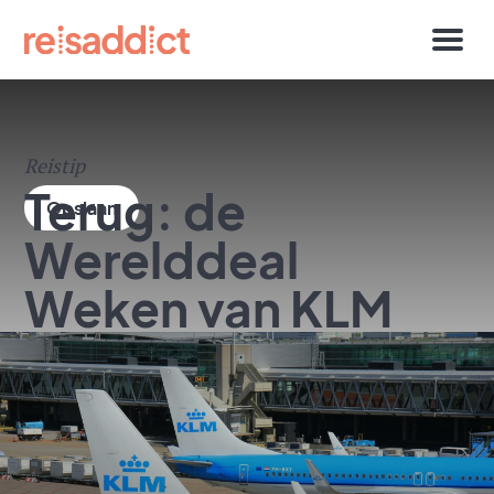
Reistip
Terug: de
Werelddeal
Weken van KLM