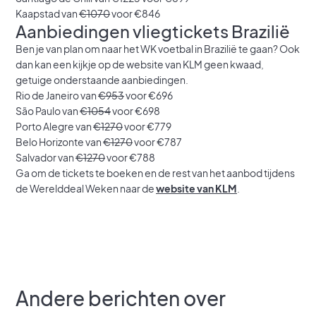
Kaapstad van
€1070
voor €846
Aanbiedingen vliegtickets Brazilië
Ben je van plan om naar het WK voetbal in Brazilië te gaan? Ook
dan kan een kijkje op de website van KLM geen kwaad,
getuige onderstaande aanbiedingen.
Rio de Janeiro van
€953
voor €696
São Paulo van
€1054
voor €698
Porto Alegre van
€1270
voor €779
Belo Horizonte van
€1270
voor €787
Salvador van
€1270
voor €788
Ga om de tickets te boeken en de rest van het aanbod tijdens
de Werelddeal Weken naar de
website van KLM
.
Andere berichten over