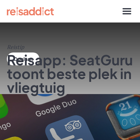
Reistip
Reisapp: SeatGuru
toont beste plek in
vliegtuig