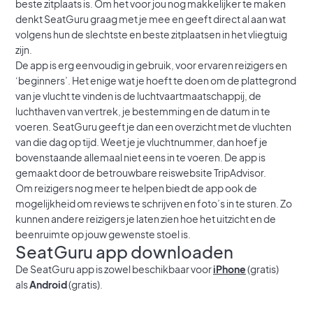
beste zitplaats is. Om het voor jou nog makkelijker te maken
denkt SeatGuru graag met je mee en geeft direct al aan wat
volgens hun de slechtste en beste zitplaatsen in het vliegtuig
zijn.
De app is erg eenvoudig in gebruik, voor ervaren reizigers en
‘beginners’. Het enige wat je hoeft te doen om de plattegrond
van je vlucht te vinden is de luchtvaartmaatschappij, de
luchthaven van vertrek, je bestemming en de datum in te
voeren. SeatGuru geeft je dan een overzicht met de vluchten
van die dag op tijd. Weet je je vluchtnummer, dan hoef je
bovenstaande allemaal niet eens in te voeren. De app is
gemaakt door de betrouwbare reiswebsite TripAdvisor.
Om reizigers nog meer te helpen biedt de app ook de
mogelijkheid om reviews te schrijven en foto’s in te sturen. Zo
kunnen andere reizigers je laten zien hoe het uitzicht en de
beenruimte op jouw gewenste stoel is.
SeatGuru app downloaden
De SeatGuru app is zowel beschikbaar voor
iPhone
(gratis)
als
Android
(gratis).