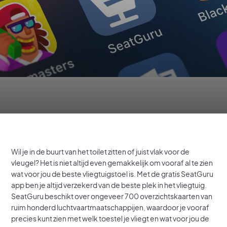
Wil je in de buurt van het toilet zitten of juist vlak voor de
vleugel? Het is niet altijd even gemakkelijk om vooraf al te zien
wat voor jou de beste vliegtuigstoel is. Met de gratis SeatGuru
app ben je altijd verzekerd van de beste plek in het vliegtuig.
SeatGuru beschikt over ongeveer 700 overzichtskaarten van
ruim honderd luchtvaartmaatschappijen, waardoor je vooraf
precies kunt zien met welk toestel je vliegt en wat voor jou de