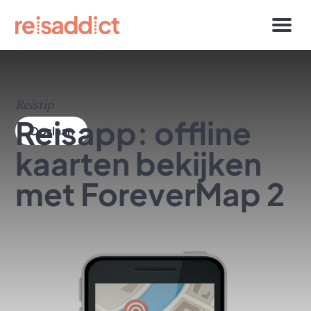
Reistip
Reisapp: offline
kaarten bekijken
met ForeverMap 2