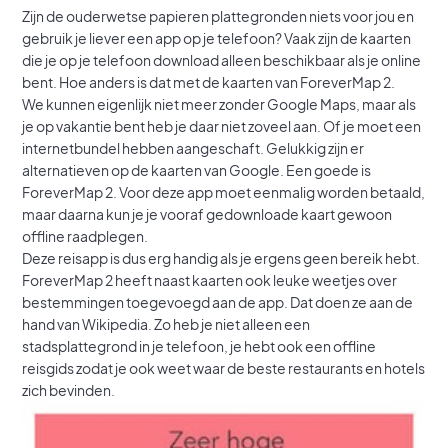
Zijn de ouderwetse papieren plattegronden niets voor jou en
gebruik je liever een app op je telefoon? Vaak zijn de kaarten
die je op je telefoon download alleen beschikbaar als je online
bent. Hoe anders is dat met de kaarten van ForeverMap 2.
We kunnen eigenlijk niet meer zonder Google Maps, maar als
je op vakantie bent heb je daar niet zoveel aan. Of je moet een
internetbundel hebben aangeschaft. Gelukkig zijn er
alternatieven op de kaarten van Google. Een goede is
ForeverMap 2. Voor deze app moet eenmalig worden betaald,
maar daarna kun je je vooraf gedownloade kaart gewoon
offline raadplegen.
Deze reisapp is dus erg handig als je ergens geen bereik hebt.
ForeverMap 2 heeft naast kaarten ook leuke weetjes over
bestemmingen toegevoegd aan de app. Dat doen ze aan de
hand van Wikipedia. Zo heb je niet alleen een
stadsplattegrond in je telefoon, je hebt ook een offline
reisgids zodat je ook weet waar de beste restaurants en hotels
zich bevinden.