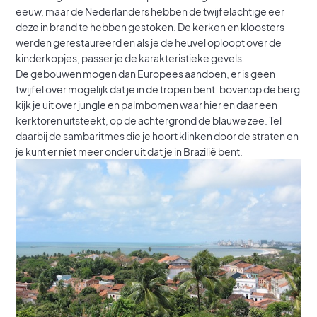
eeuw, maar de Nederlanders hebben de twijfelachtige eer
deze in brand te hebben gestoken. De kerken en kloosters
werden gerestaureerd en als je de heuvel oploopt over de
kinderkopjes, passer je de karakteristieke gevels.
De gebouwen mogen dan Europees aandoen, er is geen
twijfel over mogelijk dat je in de tropen bent: bovenop de berg
kijk je uit over jungle en palmbomen waar hier en daar een
kerktoren uitsteekt, op de achtergrond de blauwe zee. Tel
daarbij de sambaritmes die je hoort klinken door de straten en
je kunt er niet meer onder uit dat je in Brazilië bent.