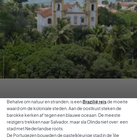
Behalve om natuur en stranden, is een
Brazilië reis
de moeite
waard om de koloniale steden. Aan de oostkust steken de
barokke kerken af tegen een blauwe oceaan. De meeste
reizigers trekken naar Salvador, maar sla Olinda niet over: een
stad met Nederlandse roots.
De Portugezen bouwden de pastelkleurige stad in de 16e