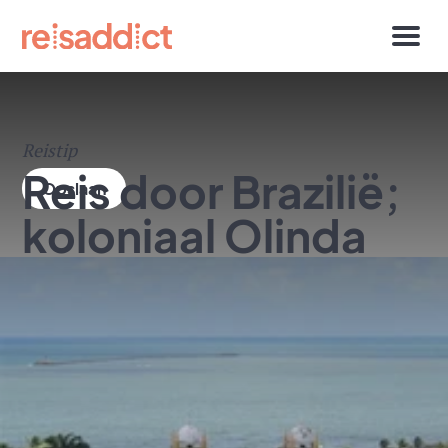
Reistip
Reis door Brazilië;
koloniaal Olinda