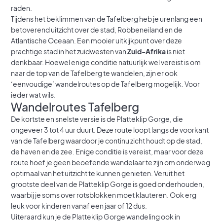
raden.
Tijdens het beklimmen van de Tafelberg heb je urenlang een
betoverend uitzicht over de stad, Robbeneiland en de
Atlantische Oceaan. Een mooier uitkijkpunt over deze
prachtige stad in het zuidwesten van
Zuid-Afrika
is niet
denkbaar. Hoewel enige conditie natuurlijk wel vereist is om
naar de top van de Tafelberg te wandelen, zijn er ook
‘eenvoudige’ wandelroutes op de Tafelberg mogelijk. Voor
ieder wat wils.
Wandelroutes Tafelberg
De kortste en snelste versie is de Platteklip Gorge, die
ongeveer 3 tot 4 uur duurt. Deze route loopt langs de voorkant
van de Tafelberg waardoor je continu zicht houdt op de stad,
de haven en de zee. Enige conditie is vereist, maar voor deze
route hoef je geen beoefende wandelaar te zijn om onderweg
optimaal van het uitzicht te kunnen genieten. Veruit het
grootste deel van de Platteklip Gorge is goed onderhouden,
waarbij je soms over rotsblokken moet klauteren. Ook erg
leuk voor kinderen vanaf een jaar of 12 dus.
Uiteraard kun je de Platteklip Gorge wandeling ook in