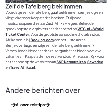
Zelf de Tafelberg beklimmen
Voordat je zelf de Tafelberg gaat beklimmen dien je nog een
vliegticket naar Kaapstad te boeken. Er zijn veel
maatschappijen die naar Zuid-Afrika vliegen. Bekijk de
goedkoopste vliegtickets naar Kaapstad op
WTC.nl – World
Ticket Center
. Voor de grootste aanbod met hotels in Zuid-
Afrika ben je bij
Booking.com
aan het juiste adres.
Ben je overtuigd en wil je zelf de Tafelberg beklimmen?
Verschillende Nederlandse reisorganisaties bieden actieve
vakanties in Kaapstad en de rest van Zuid-Afrika aan. Kijk voor
het aanbod op de websites van
SNP Natuurreizen
,
Sawadee
en
TravelAfrika.nl
.
Andere berichten over
Al onze reistips