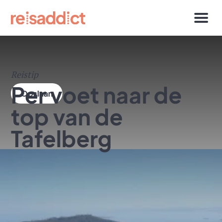
Reistip
Per voet naar de
top van de
Tafelberg