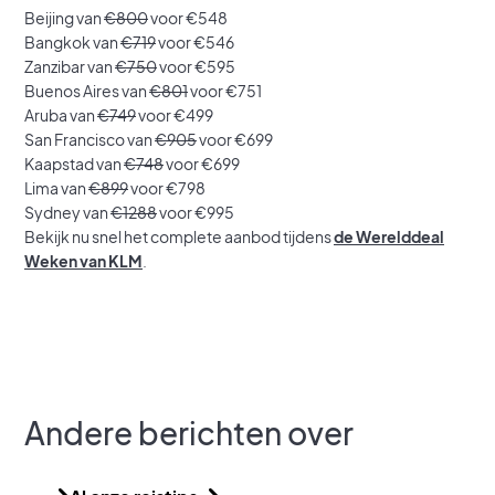
Beijing van
€800
voor €548
Bangkok van
€719
voor €546
Zanzibar van
€750
voor €595
Buenos Aires van
€801
voor €751
Aruba van
€749
voor €499
San Francisco van
€905
voor €699
Kaapstad van
€748
voor €699
Lima van
€899
voor €798
Sydney van
€1288
voor €995
Bekijk nu snel het complete aanbod tijdens
de Werelddeal
Weken van KLM
.
Andere berichten over