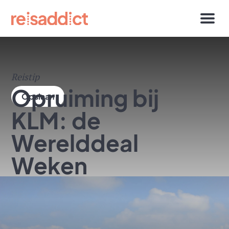
Reistip
Opruiming bij
KLM: de
Werelddeal
Weken