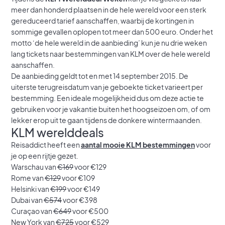
meer dan honderd plaatsen in de hele wereld voor een sterk
gereduceerd tarief aanschaffen, waarbij de kortingen in
sommige gevallen oplopen tot meer dan 500 euro. Onder het
motto ‘de hele wereld in de aanbieding’ kun je nu drie weken
lang tickets naar bestemmingen van KLM over de hele wereld
aanschaffen.
De aanbieding geldt tot en met 14 september 2015. De
uiterste terugreisdatum van je geboekte ticket varieert per
bestemming. Een ideale mogelijkheid dus om deze actie te
gebruiken voor je vakantie buiten het hoogseizoen om, of om
lekker erop uit te gaan tijdens de donkere wintermaanden.
KLM werelddeals
Reisaddict heeft een
aantal mooie KLM bestemmingen
voor
je op een rijtje gezet.
Warschau van
€169
voor €129
Rome van
€129
voor €109
Helsinki van
€199
voor €149
Dubai van
€574
voor €398
Curaçao van
€649
voor €500
New York van
€725
voor €529