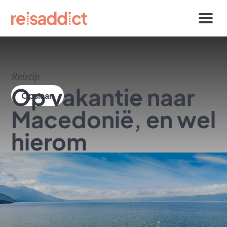
Reistip
Op vakantie naar
Macedonië, en wel
hierom