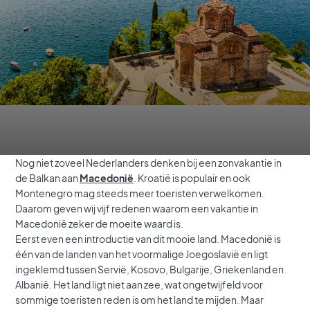
Nog niet zoveel Nederlanders denken bij een zonvakantie in
de Balkan aan
Macedonië
. Kroatië is populair en ook
Montenegro mag steeds meer toeristen verwelkomen.
Daarom geven wij vijf redenen waarom een vakantie in
Macedonië zeker de moeite waard is.
Eerst even een introductie van dit mooie land. Macedonië is
één van de landen van het voormalige Joegoslavië en ligt
ingeklemd tussen Servië, Kosovo, Bulgarije, Griekenland en
Albanië. Het land ligt niet aan zee, wat ongetwijfeld voor
sommige toeristen reden is om het land te mijden. Maar