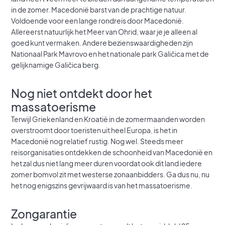
in de zomer. Macedonië barst van de prachtige natuur.
Voldoende voor een lange rondreis door Macedonië.
Allereerst natuurlijk het Meer van Ohrid, waar je je alleen al
goed kunt vermaken. Andere bezienswaardigheden zijn
Nationaal Park Mavrovo en het nationale park Galičica met de
gelijknamige Galičica berg.
Nog niet ontdekt door het
massatoerisme
Terwijl Griekenland en Kroatië in de zomermaanden worden
overstroomt door toeristen uit heel Europa, is het in
Macedonië nog relatief rustig. Nog wel. Steeds meer
reisorganisaties ontdekken de schoonheid van Macedonië en
het zal dus niet lang meer duren voordat ook dit land iedere
zomer bomvol zit met westerse zonaanbidders. Ga dus nu, nu
het nog enigszins gevrijwaard is van het massatoerisme.
Zongarantie