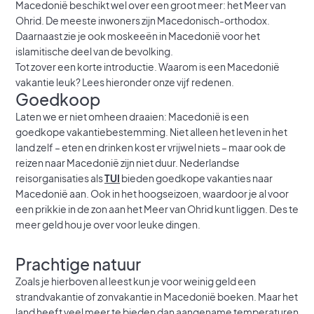
Macedonië beschikt wel over een groot meer: het Meer van
Ohrid. De meeste inwoners zijn Macedonisch-orthodox.
Daarnaast zie je ook moskeeën in Macedonië voor het
islamitische deel van de bevolking.
Tot zover een korte introductie. Waarom is een Macedonië
vakantie leuk? Lees hieronder onze vijf redenen.
Goedkoop
Laten we er niet omheen draaien: Macedonië is een
goedkope vakantiebestemming. Niet alleen het leven in het
land zelf – eten en drinken kost er vrijwel niets – maar ook de
reizen naar Macedonië zijn niet duur. Nederlandse
reisorganisaties als
TUI
bieden goedkope vakanties naar
Macedonië aan. Ook in het hoogseizoen, waardoor je al voor
een prikkie in de zon aan het Meer van Ohrid kunt liggen. Des te
meer geld hou je over voor leuke dingen.
Prachtige natuur
Zoals je hierboven al leest kun je voor weinig geld een
strandvakantie of zonvakantie in Macedonië boeken. Maar het
land heeft veel meer te bieden dan aangename temperaturen