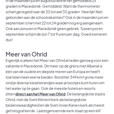
In de maanden juli en augustus wordt het gemiddeld 25
graden in Macedonië. Gemiddeld. Want de thermometer
schiet geregeld naar de 30 tot wel 35 graden. Heerlijk! Niet
gebonden aan de schoolvakanties? Ook in de maanden juni en
september is het met 22 tot 24 graden nog erg aangenaam.
Ook aan zonuren in Macedonië geen gebrek. Tussen juni en
september schijnt de zon 7 tot 9 uren per dag. Goed insmeren
dus!
Meer van Ohrid
Eigenlijk is alleen het Meer van Ohrid al reden genoeg voor een
vakantie in Macedonië. Dit meer op de grens met Albanië is
één van de oudste en diepste meren van Europa en heeft
toeristen heel veel te bieden. Rond het 349 km² grote meer
vind je diverse kiezelstrandjes waar je bootjes kunt huren om
het water op te gaan. Ook de meeste hotels en resorts
zitten
direct aan het Meer van Ohrid
. De belangrijkste stad is
Ohrid, met de Sveti Kliment kerk als belangrijkste
bezienswaardigheid en de Sveti Jovan Kaneo kerk als meest
gefotografeerde. Laatstgenoemde kerk staat op een klif