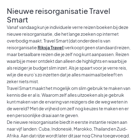
Nieuwe reisorganisatie Travel
Smart
Vanaf vandaag kun je individuele verre reizen boeken bij deze
nieuwe reisorganisatie, die het lange zoeken op internet
overbodig maakt. Travel Smart (dat onderdeel is van
reisorganisatie
Riksja Travel
) verkoopt geen standaard reizen,
maar betaalbare reizen die je zelf nog kunt aanpassen. Reizen
waarbij je meer ontdekt dan alleen de highlights en waarbij je
als reiziger je budget slim inzet. Als je spaart voor je verre reis,
wil je die euro’s zo inzetten dat je alles maximaal beleeft en
zeker niets mist.
Travel Smart maakt het mogelijk om slim gebruik te maken van
kennis die er al is. Waarom zelf alles uitzoeken als je gebruik
kunt maken van de ervaring van reizigers die de weg weten in
de wereld? Met de vrijheid om zelf nog keuzes te maken en er
een persoonlijke draai aan te geven.
De nieuwe reisorganisatie biedt in eerste instantie reizen aan
naar vijf landen: Cuba, Indonesië, Marokko, Thailand en Zuid-
Afrika. Aan dat rijtje wordt later dit jaar nog China toegevoegd.