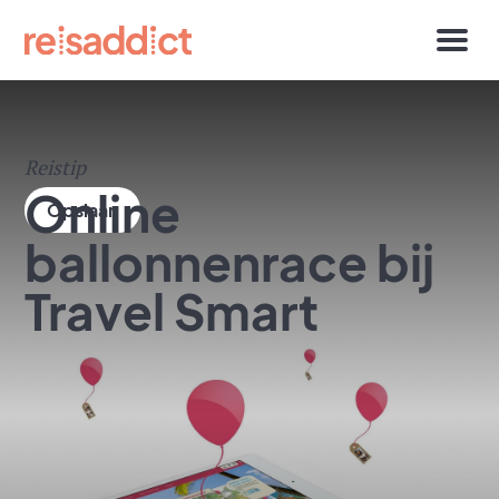
Reistip
Online
ballonnenrace bij
Travel Smart