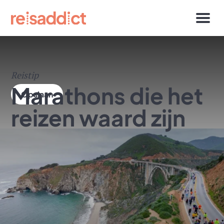
Reistip
Marathons die het
reizen waard zijn