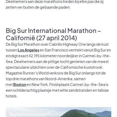
Deelnemers aan deze marathons treden bij elke pas die zij
zetten ver buiten de gebaande paden.
Big Sur International Marathon –
Californië (27 april 2014)
De Big Sur Marathon over Cabrillo Highway One langs de kust
tussen
Los Angeles
en San Francisco vertrekt vanuit Big Sur en
eindigt exact 42,195 kilometer noordelijker in Carmel-by-the-
Sea. Deelnemers aan de pittige tocht genieten van de meest
spectaculaire uitzichten over de Californische kuststrook.
Magazine Runner’s World verkoos de Big Sur onlangs tot de
top drie marathons van Noord-Amerika, samen
met
Boston
en New York. Finishplaats Carmel-by-the-Sea is
een schilderachtig plaatsje met witte zandstranden en talloze
hotels.
Big Sur International Marathon