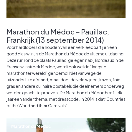
Marathon du Médoc – Pauillac,
Frankrijk (13 september 2014)
Voor hardlopers die houden van een verkleedpartij en een
goed glas wijn, is de Marathon du Médoc de ultieme uitdaging.
Deze run rond de plaats Pauillac, gelegen nabij Bordeaux in de
Franse wijnstreek Médoc, wordt ook wel de “langste
marathon ter wereld” genoemd. Niet vanwege de
uitzonderlijke afstand, maar door de vele wijnen, kazen, foie
gras en andere culinaire obstakels die deelnemers onderweg
worden geacht te proeven. De Marathon du Médoc heeft elk
jaar een ander thema, met dresscode. In 2014 is dat ‘Countries
of the World and their Carnivals’.
Marathon du Médoc