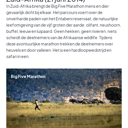
In Zuid-Afrika brengt de Big Five Marathon mens en dier
gevaarlijk dicht bij elkaar. Het parcours voert over de
onverharde paden van het Entabeni reservaat, de natuurlijke
leefomgeving van de vijf groten der aarde: olifant, neushoorn,
buffel, leeuw en luipaard. Geen hekken, geen rivieren, niets
scheidt de deelnemers van de Afrikaanse wildlife. Tijdens
deze avontuurlijke marathon trekken de deelnemers over
heuvels en door valleien. Het is een hardloopwedstrijd en
safari in een.
Big Five Marathon