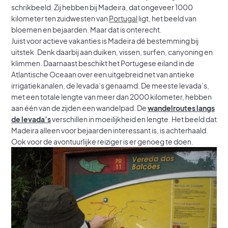
schrikbeeld. Zij hebben bij Madeira, dat ongeveer 1000
kilometer ten zuidwesten van
Portugal
ligt, het beeld van
bloemen en bejaarden. Maar dat is onterecht.
Juist voor actieve vakanties is Madeira dé bestemming bij
uitstek. Denk daarbij aan duiken, vissen, surfen, canyoning en
klimmen. Daarnaast beschikt het Portugese eiland in de
Atlantische Oceaan over een uitgebreid net van antieke
irrigatiekanalen, de levada’s genaamd. De meeste levada’s,
met een totale lengte van meer dan 2000 kilometer, hebben
aan één van de zijden een wandelpad. De
wandelroutes langs
de levada’s
verschillen in moeilijkheid en lengte. Het beeld dat
Madeira alleen voor bejaarden interessant is, is achterhaald.
Ook voor de avontuurlijke reiziger is er genoeg te doen.