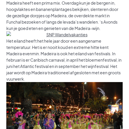
Madeira heeft een prima mix. Overdag kun je de bergen in,
hoogvlaktes en bananenplantages bekijken, slenteren door
de gezellige dorpjes op Madeira, de overdekte markt in
Funchal bezoeken of langs de levada’s wandelen. ‘s Avonds
kun je goed eten en genieten van de Madeira-wijn.
Het eiland heeft het hele jaar door een aangename
temperatuur. Het is er nooit koud en extreme hitte kent
Madeira evenmin. Madeira is ook het eiland van festivals. In
februari is er Caribisch carnaval, in april het bloemenfestival, in
juni het Atlantic festival en in september het wijnfestival. Het
jaar wordt op Madeira traditioneel afgesloten met een groots
vuurwerk.