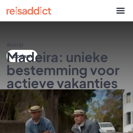
Reistip
Madeira: unieke
bestemming voor
actieve vakanties