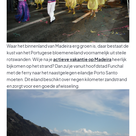
Waar het binnenland van Madeira erg groen is, daar bestaat de
kust van het Portugese bloemeneiland voornamelijk uit steile
rotswanden. Wil je na je
actieve vakantie op Madeira
heerlijk
bijkomen op het strand? Dan zul je vanuit hoofdstad Funchal
met de ferry naar het naastgelegen eilandje Porto Santo
moeten. Dit eiland beschikt over negen kilometer zandstrand
en zorgt voor een goede afwisseling.