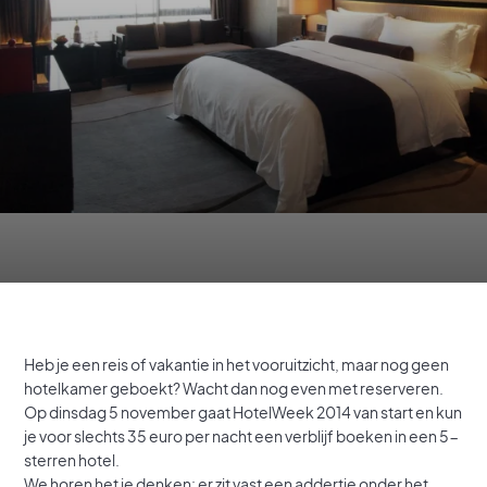
Heb je een reis of vakantie in het vooruitzicht, maar nog geen
hotelkamer geboekt? Wacht dan nog even met reserveren.
Op dinsdag 5 november gaat HotelWeek 2014 van start en kun
je voor slechts 35 euro per nacht een verblijf boeken in een 5-
sterren hotel.
We horen het je denken: er zit vast een addertje onder het