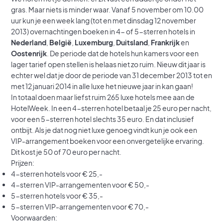
gras. Maar niets is minder waar. Vanaf 5 november om 10.00
uur kun je een week lang (tot en met dinsdag 12 november
2013) overnachtingen boeken in 4- of 5-sterren hotels in
Nederland
,
België
,
Luxemburg
,
Duitsland
,
Frankrijk
en
Oostenrijk
. De periode dat de hotels hun kamers voor een
lager tarief open stellen is helaas niet zo ruim. Nieuw dit jaar is
echter wel dat je door de periode van 31 december 2013 tot en
met 12 januari 2014 in alle luxe het nieuwe jaar in kan gaan!
In totaal doen maar liefst ruim 265 luxe hotels mee aan de
HotelWeek. In een 4-sterren hotel betaal je 25 euro per nacht,
voor een 5-sterren hotel slechts 35 euro. En dat inclusief
ontbijt. Als je dat nog niet luxe genoeg vindt kun je ook een
VIP-arrangement boeken voor een onvergetelijke ervaring.
Dit kost je 50 of 70 euro per nacht.
Prijzen:
4-sterren hotels voor € 25,-
4-sterren VIP-arrangementen voor € 50,-
5-sterren hotels voor € 35,-
5-sterren VIP-arrangementen voor € 70,-
Voorwaarden: