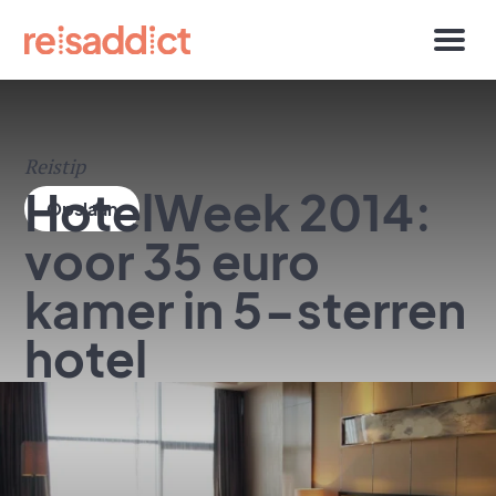
Reistip
HotelWeek 2014:
voor 35 euro
kamer in 5-sterren
hotel