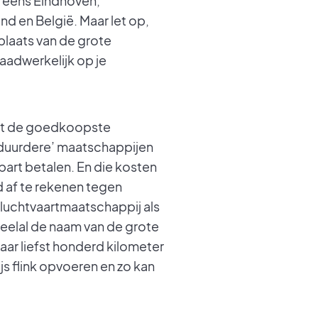
ok eens Eindhoven,
nd en België. Maar let op,
plaats van de grote
aadwerkelijk op je
icht de goedkoopste
e ‘duurdere’ maatschappijen
art betalen. En die kosten
 af te rekenen tegen
n luchtvaartmaatschappij als
veelal de naam van de grote
maar liefst honderd kilometer
s flink opvoeren en zo kan