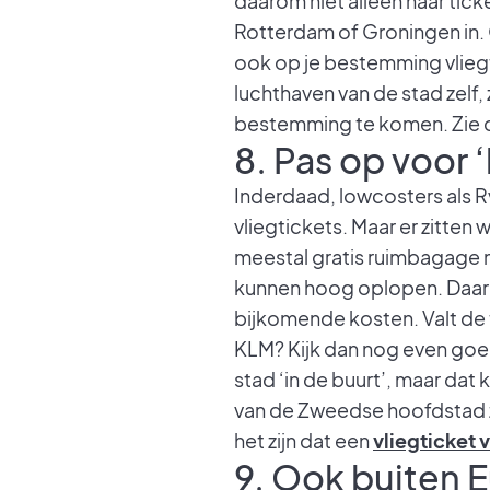
daarom niet alleen naar tick
Rotterdam of Groningen in. O
ook op je bestemming vliegt
luchthaven van de stad zelf
bestemming te komen. Zie d
8. Pas op voor
Inderdaad, lowcosters als R
vliegtickets. Maar er zitten
meestal gratis ruimbagage m
kunnen hoog oplopen. Daarna
bijkomende kosten. Valt de t
KLM? Kijk dan nog even goed
stad ‘in de buurt’, maar dat
van de Zweedse hoofdstad ze
het zijn dat een
vliegticket 
9. Ook buiten E