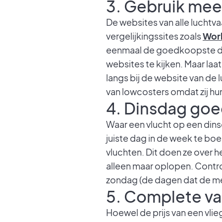
3. Gebruik meer
De websites van alle luchtv
vergelijkingssites zoals
Worl
eenmaal de goedkoopste dag
websites te kijken. Maar laa
langs bij de website van de l
van lowcosters omdat zij hu
4. Dinsdag goe
Waar een vlucht op een din
juiste dag in de week te bo
vluchten. Dit doen ze over 
alleen maar oplopen. Contro
zondag (de dagen dat de mees
5. Complete va
Hoewel de prijs van een vlie