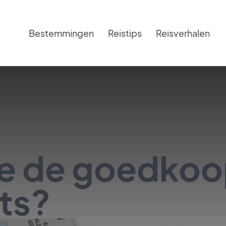
Bestemmingen
Reistips
Reisverhalen
je de goedko
ets?