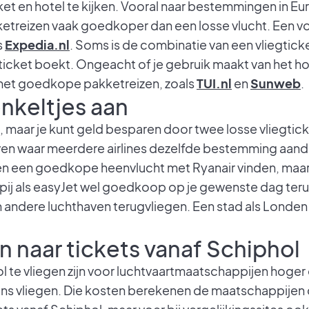
cket en hotel te kijken. Vooral naar bestemmingen in E
ketreizen vaak goedkoper dan een losse vlucht. Een v
s
Expedia.nl
. Soms is de combinatie van een vliegtick
ticket boekt. Ongeacht of je gebruik maakt van het hote
met goedkope pakketreizen, zoals
TUI.nl
en
Sunweb
.
nkeltjes aan
, maar je kunt geld besparen door twee losse vliegtic
haven waar meerdere airlines dezelfde bestemming aan
leen een goedkope heenvlucht met Ryanair vinden, maar
ij als easyJet wel goedkoop op je gewenste dag terug
n andere luchthaven terugvliegen. Een stad als Londe
een naar tickets vanaf Schiphol
 te vliegen zijn voor luchtvaartmaatschappijen hoger
ens vliegen. Die kosten berekenen de maatschappijen d