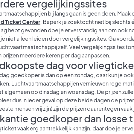
dere vergelijkingssites
aartmaatschappijen bij langs gaan is geen doen. Maak
d Ticket Center
. Beperk je zoektocht niet bij slechts é
 hebt gevonden doe je er verstandig aan om ook nog 
t je niet alleen leiden door vergelijkingssites. Ga voor
uchtvaartmaatschappij zelf. Veel vergelijkingssites ton
n prijzen meerdere keren per dag aanpassen.
dkoopste dag voor vliegticke
sdag goedkoper is dan op een zondag, daar kun je oo
eken. Luchtvaartmaatschappijen vernieuwen regelmatig
het algemeen op dinsdag en woensdag. De prijzen zulle
leer dus in ieder geval op deze beide dagen de prijzen
te mensen vrij zijn) zijn de prijzen daarentegen vaak j
kantie goedkoper dan losse t
gticket vaak erg aantrekkelijk kan zijn, daar doe je er 