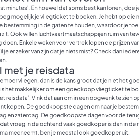
ast minutes’. En hoewel dat soms best kan lonen, doe 
roeg mogelijk je vliegticket te boeken. Je hebt op die
e bestemming in de gaten te houden, waardoor je toe 
 zit. Ook willen luchtvaartmaatschappijen ruim van te
g doen. Enkele weken voor vertrek lopen de prijzen van
 je er zeker van zijn dat je niets mist? Check dan ieder
en.
l met je reisdata
cember vliegen, dan is de kans groot dat je niet het go
a is het makkelijker om een goedkoop vliegticket te boe
et reisdata’. Vink dat aan om in een oogwenk te zien o
nt kopen. De goedkoopste dagen om naar je bestemmin
g en zaterdag. De goedkoopste dagen voor de terugv
dat vroeg in de ochtend vaak goedkoper is dan in de m
hema meeneemt, ben je meestal ook goedkoper uit.