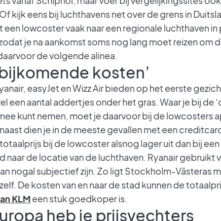
ets vanaf Schiphol, maar voer bij vergelijkingssites o
f kijk eens bij luchthavens net over de grens in Duitsla
 een lowcoster vaak naar een regionale luchthaven in 
, zodat je na aankomst soms nog lang moet reizen om d
aarvoor de volgende alinea.
 ‘bijkomende kosten’
yanair, easyJet en Wizz Air bieden op het eerste gez
 wel een aantal addertjes onder het gras. Waar je bij d
ee kunt nemen, moet je daarvoor bij de lowcosters ap
ast dien je in de meeste gevallen met een creditcard
otaalprijs bij de lowcoster alsnog lager uit dan bij ee
 naar de locatie van de luchthaven. Ryanair gebruikt 
 kan nogal subjectief zijn. Zo ligt Stockholm-Västeras 
lf. De kosten van en naar de stad kunnen de totaalprij
van KLM
een stuk goedkoper is.
uropa heb je prijsvechters