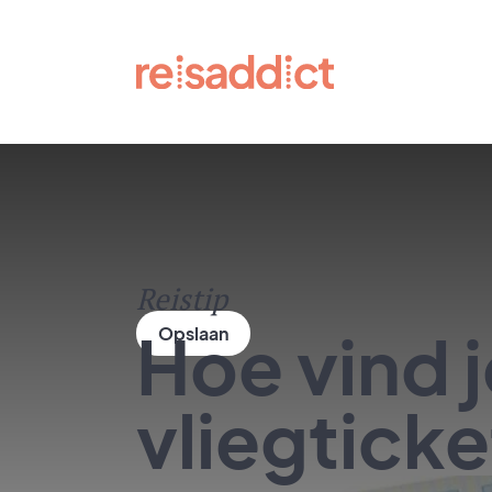
Reistip
Hoe vind 
vliegtick