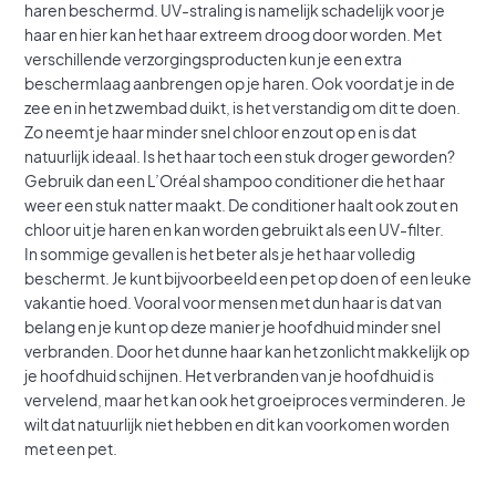
haren beschermd. UV-straling is namelijk schadelijk voor je
haar en hier kan het haar extreem droog door worden. Met
verschillende verzorgingsproducten kun je een extra
beschermlaag aanbrengen op je haren. Ook voordat je in de
zee en in het zwembad duikt, is het verstandig om dit te doen.
Zo neemt je haar minder snel chloor en zout op en is dat
natuurlijk ideaal. Is het haar toch een stuk droger geworden?
Gebruik dan een L’Oréal shampoo conditioner die het haar
weer een stuk natter maakt. De conditioner haalt ook zout en
chloor uit je haren en kan worden gebruikt als een UV-filter.
In sommige gevallen is het beter als je het haar volledig
beschermt. Je kunt bijvoorbeeld een pet op doen of een leuke
vakantie hoed. Vooral voor mensen met dun haar is dat van
belang en je kunt op deze manier je hoofdhuid minder snel
verbranden. Door het dunne haar kan het zonlicht makkelijk op
je hoofdhuid schijnen. Het verbranden van je hoofdhuid is
vervelend, maar het kan ook het groeiproces verminderen. Je
wilt dat natuurlijk niet hebben en dit kan voorkomen worden
met een pet.