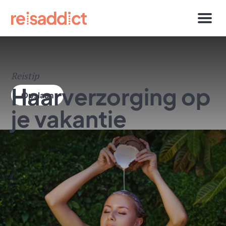
Reistip
Haarverzorging op
je vakantie