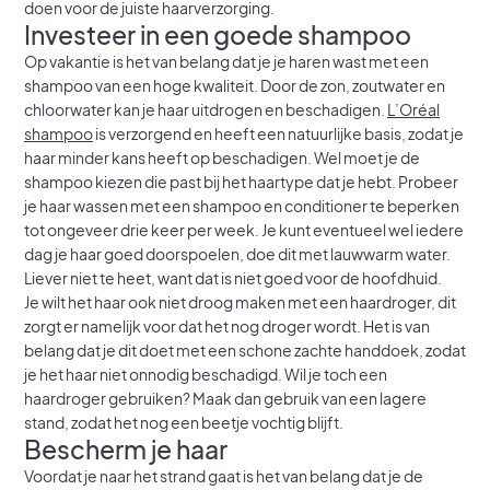
doen voor de juiste haarverzorging.
Investeer in een goede shampoo
Op vakantie is het van belang dat je je haren wast met een
shampoo van een hoge kwaliteit. Door de zon, zoutwater en
chloorwater kan je haar uitdrogen en beschadigen.
L’Oréal
shampoo
is verzorgend en heeft een natuurlijke basis, zodat je
haar minder kans heeft op beschadigen. Wel moet je de
shampoo kiezen die past bij het haartype dat je hebt. Probeer
je haar wassen met een shampoo en conditioner te beperken
tot ongeveer drie keer per week. Je kunt eventueel wel iedere
dag je haar goed doorspoelen, doe dit met lauwwarm water.
Liever niet te heet, want dat is niet goed voor de hoofdhuid.
Je wilt het haar ook niet droog maken met een haardroger, dit
zorgt er namelijk voor dat het nog droger wordt. Het is van
belang dat je dit doet met een schone zachte handdoek, zodat
je het haar niet onnodig beschadigd. Wil je toch een
haardroger gebruiken? Maak dan gebruik van een lagere
stand, zodat het nog een beetje vochtig blijft.
Bescherm je haar
Voordat je naar het strand gaat is het van belang dat je de