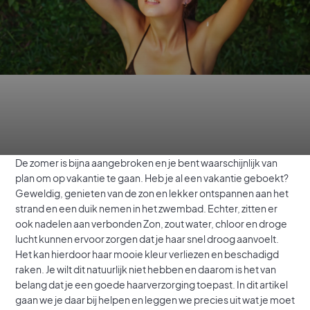
De zomer is bijna aangebroken en je bent waarschijnlijk van
plan om op vakantie te gaan. Heb je al een vakantie geboekt?
Geweldig, genieten van de zon en lekker ontspannen aan het
strand en een duik nemen in het zwembad. Echter, zitten er
ook nadelen aan verbonden Zon, zout water, chloor en droge
lucht kunnen ervoor zorgen dat je haar snel droog aanvoelt.
Het kan hierdoor haar mooie kleur verliezen en beschadigd
raken. Je wilt dit natuurlijk niet hebben en daarom is het van
belang dat je een goede haarverzorging toepast. In dit artikel
gaan we je daar bij helpen en leggen we precies uit wat je moet