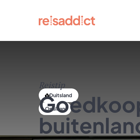
Reistip
Goedkoop
Duitsland
buitenlan