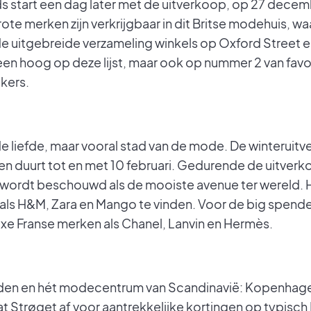
 start een dag later met de uitverkoop, op 27 decemb
grote merken zijn verkrijgbaar in dit Britse modehuis, 
de uitgebreide verzameling winkels op Oxford Street e
lleen hoog op deze lijst, maar ook op nummer 2 van favo
kers.
 de liefde, maar vooral stad van de mode. De winterui
 en duurt tot en met 10 februari. Gedurende de uitver
ordt beschouwd als de mooiste avenue ter wereld. Hi
 als H&M, Zara en Mango te vinden. Voor de big spende
xe Franse merken als Chanel, Lanvin en Hermès.
eden en hét modecentrum van Scandinavië: Kopenhagen
at Strøget af voor aantrekkelijke kortingen op typis