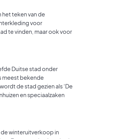
n het teken van de
nterkleding voor
tad te vinden, maar ook voor
efde Duitse stad onder
lds meest bekende
ordt de stad gezien als ‘De
enhuizen en speciaalzaken
de winteruitverkoop in