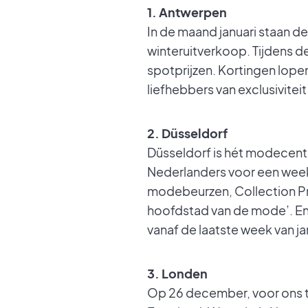
1. Antwerpen
In de maand januari staan d
winteruitverkoop. Tijdens d
spotprijzen. Kortingen lopen
liefhebbers van exclusiviteit
2. Düsseldorf
Düsseldorf is hét modecent
Nederlanders voor een week
modebeurzen, Collection Pr
hoofdstad van de mode’. En 
vanaf de laatste week van j
3. Londen
Op 26 december, voor ons t