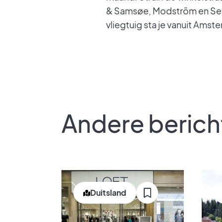
& Samsøe, Modström en Sel
vliegtuig sta je vanuit Ams
Andere berich
Duitsland