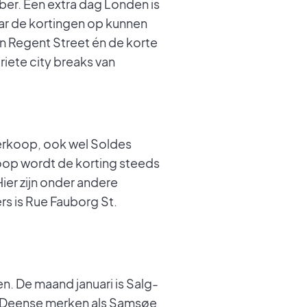
er. Een extra dag Londen is
waar de kortingen op kunnen
n Regent Street én de korte
riete city breaks van
tverkoop, ook wel Soldes
koop wordt de korting steeds
er zijn onder andere
rs is Rue Fauborg St.
. De maand januari is Salg-
ch Deense merken als Samsøe