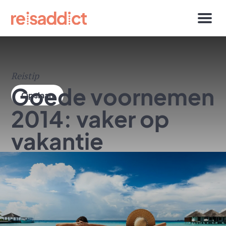
Reistip
Goede voornemen
2014: vaker op
vakantie