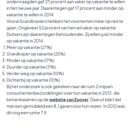
ondervraagden gaf 27 procent aan vaker op vakantie te willen
in het nieuwe jaar. Daarentegen gaf 17 procent aan minder op
vakantie te willen in 2014.
Vooral Scandinaviërs hebben het voornemen meer op reis te
gaan. Ongeveer 52 procent van hen wil vaker op vakantie.
Duitsers zijn daarentegen behoudender. Zij willen juist minder
op vakantie in 2014.
Meer op vakantie (27%)
Goedkoper op vakantie (25%)
Minder op vakantie (17%)
Duurder op vakantie (11%)
Verder weg op vakantie (10%)
Dichterbij op vakantie (10%)
Bij het onderzoek is ook gekeken naar de ruim 2 miljoen
consumentenbeoordelingen over hun vakantie in 2013, die
binnenkwamen op de
website van Zoover
. Daaruit blijkt dat
mensen gemiddeld een 8,1 gaven voor hun reizen. In 2012 was
dit nog een ruime 7,9.