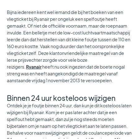
Bijna iedereen kent wel iemand die bij het boeken van een
vliegticket bij Ryanair per ongeluk een spelfoutje heeft
gemaakt. Of niet de officiële voornaam, maar de roepnaam
invulde. Een belletje met de low-cost luchtvaartmaatschappij
leerde dan dat herstellen van dit kleine foutje tussen de 110 en
160 euro kostte. Vaak nog duurder dan het oorspronkelijke
vliegticket zelf. Deze klantonvriendelijke maatregel van de
Ierse prijsvechter zorgde voor vele boze
reizigers.
Ryanair
heeft nu ook ingezien dat de boete nogal
streng was en heeft aangekondigd de maatregel vanaf
aanstaande vrijdag 1 november 2013 te versoepelen.
Binnen 24 uur kosteloos wijzigen
Ontdek je je foutje binnen 24 uur, dan kun je dit kosteloos laten
wijzigen bij Ryanair. Kom je er pas later achter dat je een
spelfout hebt gemaakt, dan zul je nog steeds moeten
bijbetalen om je naam op het vliegticket aan te laten passen.
Behalve voor naamswijzigingen geldt de coulanceperiode van