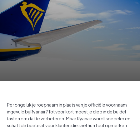
Per ongeluk je roepnaam in plaats van je officiële voornaam
ingevuld bij Ryanair? Tot voor kort moest je diep in de buidel
tasten om dat te verbeteren. Maar Ryanair wordt soepeler en
schaft de boete af voor klanten die snel hun fout opmerken.