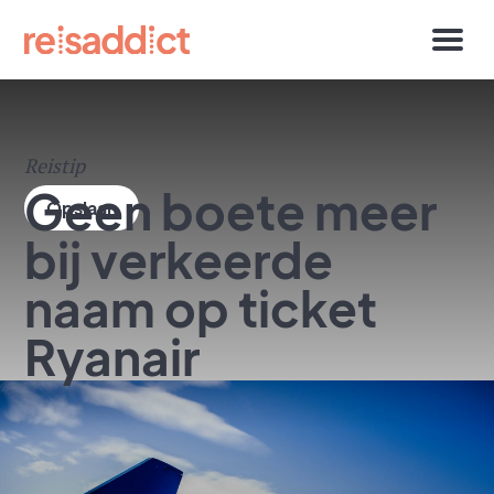
Reistip
Geen boete meer
bij verkeerde
naam op ticket
Ryanair