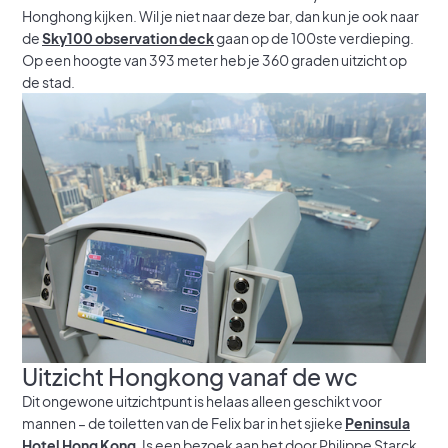
Honghong kijken. Wil je niet naar deze bar, dan kun je ook naar
de
Sky100 observation deck
gaan op de 100ste verdieping.
Op een hoogte van 393 meter heb je 360 graden uitzicht op
de stad.
Uitzicht Hongkong vanaf de wc
Dit ongewone uitzichtpunt is helaas alleen geschikt voor
mannen – de toiletten van de Felix bar in het sjieke
Peninsula
Hotel Hong Kong
. Is een bezoek aan het door Philippe Starck