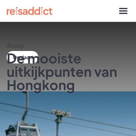
Reistip
De mooiste
uitkijkpunten van
Hongkong