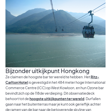
Bijzonder uitkijkpunt Hongkong
Ze claimen de hoogste bar ter wereld te hebben. Het
Ritz-
Carlton Hotel
is gevestigd in het 484 meter hoge International
Commerce Centre (ICC) op West Kowloon, en hun Ozone bar
bevindt zich op de 118de verdieping. Dit observatiedeck
behoort tot de
hoogste uitkijkpunten ter wereld
. Durfallen
gaan naar het buitenterras maar je kunt ook gerieflijk achter
de ramen van de bar naar de betoverende skyline van