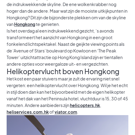
de indrukwekkende skyline. De ene wolkenkrabber nog
hoger dan de andere. Maar wat zijn de mooiste uitkijkpunten in
Hongkong? Dit zijn de bijzonderste plekken om van de skyline
van
Hongkong
te genieten.
Is het overdag al een indrukwekkend gezicht, ’s avonds
transformeert het aanzicht van Hongkong in een groot
fonkelend lichtspektakel. Naast de geijkte viewing points als
de ‘Avenue of Stars’ boulevard op Kowloon en ‘The Peak
Tower’ uitzichtattractie op Hong Kong Island zijn er tientallen
andere opties voor weergaloze uit- en vergezichten.
Helikoptervlucht boven Hongkong
Het kost een paar stuivers maar je zult de ervaring niet snel
vergeten: een helikoptervlucht over Hongkong. Wil je het echt
in stijl doen dan kan het bijvoorbeeld met de eigen helikopter
vanaf het dak van het Peninsula hotel, vluchtduur is 15, 30 of 45
minuten. Andere aanbieders zijn
helicopters.hk
,
heliservices.com.hk
of
viator.com
.