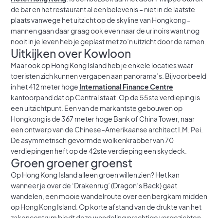
de bar en het restaurant al een belevenis – niet in de laatste
plaats vanwege het uitzicht op de skyline van Hongkong –
mannen gaan daar graag ook even naar de urinoirs want nog
nooit in je leven heb je geplast met zo’n uitzicht door de ramen.
Uitkijken over Kowloon
Maar ook op Hong Kong Island heb je enkele locaties waar
toeristen zich kunnen vergapen aan panorama’s. Bijvoorbeeld
in het 412 meter hoge
International Finance Centre
kantoorpand dat op Central staat. Op de 55ste verdieping is
een uitzichtpunt. Een van de markantste gebouwen op
Hongkong is de 367 meter hoge Bank of China Tower, naar
een ontwerp van de Chinese–Amerikaanse architect I.M. Pei.
De asymmetrisch gevormde wolkenkrabber van 70
verdiepingen heft op de 42ste verdieping een skydeck.
Groen groener groenst
Op Hong Kong Island alleen groen willen zien? Het kan
wanneer je over de ‘Drakenrug’ (Dragon’s Back) gaat
wandelen, een mooie wandelroute over een bergkam midden
op Hong Kong Island. Op korte afstand van de drukte van het
zakencentrum biedt deze wandeling prachtige vergezichten