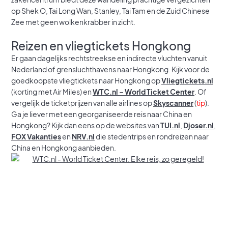
op Shek O, Tai Long Wan, Stanley, Tai Tam en de Zuid Chinese
Zee met geen wolkenkrabber in zicht.
Reizen en vliegtickets Hongkong
Er gaan dagelijks rechtstreekse en indirecte vluchten vanuit
Nederland of grensluchthavens naar Hongkong. Kijk voor de
goedkoopste vliegtickets naar Hongkong op
Vliegtickets.nl
(korting met Air Miles) en
WTC.nl – World Ticket Center
. Of
vergelijk de ticketprijzen van alle airlines op
Skyscanner
(
tip
).
Ga je liever met een georganiseerde reis naar China en
Hongkong? Kijk dan eens op de websites van
TUI.nl
,
Djoser.nl
,
FOX Vakanties
en
NRV.nl
die stedentrips en rondreizen naar
China en Hongkong aanbieden.