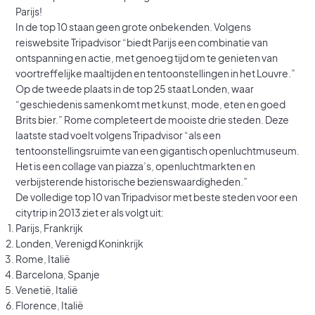
Parijs!
In de top 10 staan geen grote onbekenden. Volgens
reiswebsite Tripadvisor “biedt Parijs een combinatie van
ontspanning en actie, met genoeg tijd om te genieten van
voortreffelijke maaltijden en tentoonstellingen in het Louvre.”
Op de tweede plaats in de top 25 staat Londen, waar
“geschiedenis samenkomt met kunst, mode, eten en goed
Brits bier.” Rome completeert de mooiste drie steden. Deze
laatste stad voelt volgens Tripadvisor “als een
tentoonstellingsruimte van een gigantisch openluchtmuseum.
Het is een collage van piazza’s, openluchtmarkten en
verbijsterende historische bezienswaardigheden.”
De volledige top 10 van Tripadvisor met beste steden voor een
citytrip in 2013 ziet er als volgt uit:
Parijs, Frankrijk
Londen, Verenigd Koninkrijk
Rome, Italië
Barcelona, Spanje
Venetië, Italië
Florence, Italië