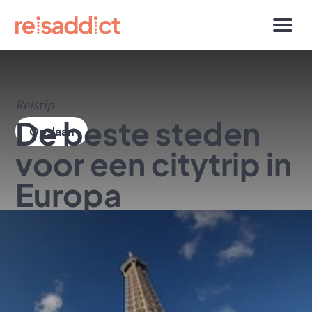
Reistip
De beste steden
voor een citytrip in
Europa