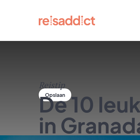
Reistip
De 10 leu
in Granad