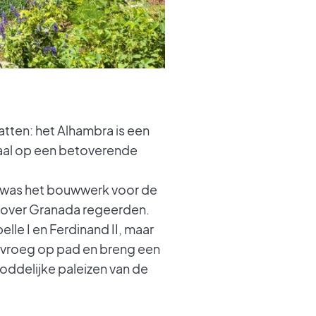
atten: het Alhambra is een
emaal op een betoverende
k was het bouwwerk voor de
e over Granada regeerden.
lle I en Ferdinand II, maar
 vroeg op pad en breng een
goddelijke paleizen van de