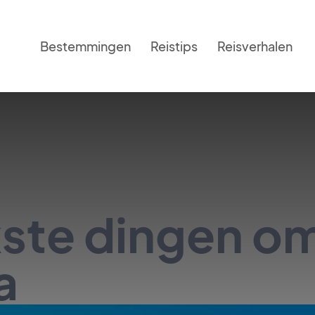
Bestemmingen
Reistips
Reisverhalen
kste dingen o
a