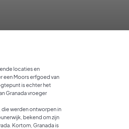
lende locaties en
over een Moors erfgoed van
ogtepunt is echter het
van Granada vroeger
, die werden ontworpen in
eunerwijk, bekend om zijn
vada. Kortom, Granada is