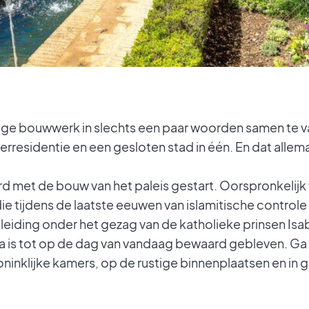
htige bouwwerk in slechts een paar woorden samen te v
merresidentie en een gesloten stad in één. En dat all
rd met de bouw van het paleis gestart. Oorspronkelij
e tijdens de laatste eeuwen van islamitische control
leiding onder het gezag van de katholieke prinsen Isabe
 is tot op de dag van vandaag bewaard gebleven. Ga
ninklijke kamers, op de rustige binnenplaatsen en in 