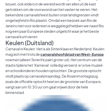
bouwt, ook elders in de wereld wordt van alles uit de kast
getrokken om de vooravond van het vasten te vieren. Het
bekendste carnavalsfeest buiten onze landsgrenzen vindt
ongetwijfeld in Rio plaatst. Omdat een bezoek aan Rio de
Janeiro niet voor iedereen is weggelegd hebben we naast Rio
nog een paar Europese steden uitgelicht waar je het beste
carnaval kunt vieren.
Keulen (Duitsland)
Carnaval in Keulen. Het is als Sinterklaas en Nederland. Keulen
mag zich met trots de
carnavalshoofdstad van West-Europa
noemen (alleen Tenerife pakt groter uit). Het centrum van de
stad is tijdens het ‘Karneval’ volledig versierd, er is live muziek
en schoolkinderen houden optochten. De grootste optocht
vindt plaats op carnavalsmaandag. De Rosenmontagszug,
zoals de officiële optocht heet en de grootste van Europa is,
vangt aan om 10.30 uur om gaat vrijwel door de hele
binnenstad.