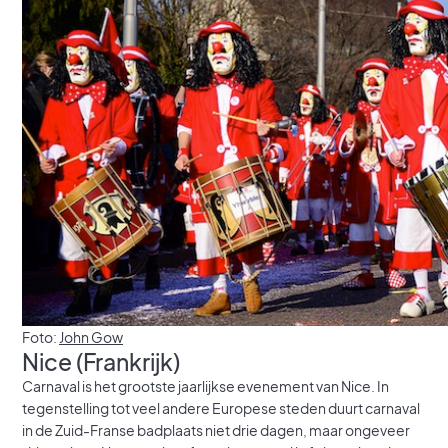
Foto:
John Gow
Nice (Frankrijk)
Carnaval is het grootste jaarlijkse evenement van Nice. In
tegenstelling tot veel andere Europese steden duurt carnaval
in de Zuid-Franse badplaats niet drie dagen, maar ongeveer