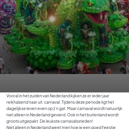
Vooral in het zuiden van Nederland kijken ze er ieder jaar
reikhalzend naar uit: carnaval. Tijdens deze periode ligt het
dagelijkse leven even op z’n gat. Maar carnaval wordt natuurlijk
niet alleen in Nederland gevierd. Ook in het buitenland wordt
groots uitgepakt. De leukste carnavalssteden!
Niet alleen in Nederland weet men hoe je een goed feestje