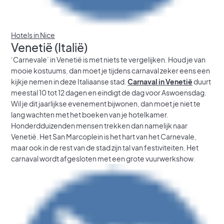
Hotels in Nice
Venetië (Italië)
‘Carnevale’ in Venetië is met niets te vergelijken. Houd je van
mooie kostuums, dan moet je tijdens carnaval zeker eens een
kijkje nemen in deze Italiaanse stad.
Carnaval in Venetië
duurt
meestal 10 tot 12 dagen en eindigt de dag voor Aswoensdag.
Wil je dit jaarlijkse evenement bijwonen, dan moet je niet te
lang wachten met het boeken van je hotelkamer.
Honderdduizenden mensen trekken dan namelijk naar
Venetië. Het San Marcoplein is het hart van het Carnevale,
maar ook in de rest van de stad zijn tal van festiviteiten. Het
carnaval wordt afgesloten met een grote vuurwerkshow.