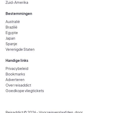
Zuid-Amerika
Bestemmingen
Australië
Brazilië
Egypte
Japan
Spanje
Verenigde Staten
Handige links
Privacybeleid
Bookmarks
Adverteren
Over reisaddict
Goedkope vliegtickets
Reisaddict © 2026 - Voor reisverslaafden, door