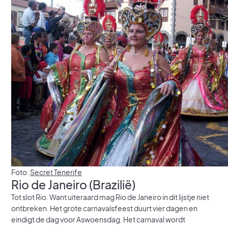
Foto:
Secret Tenerife
Rio de Janeiro (Brazilië)
Tot slot Rio. Want uiteraard mag Rio de Janeiro in dit lijstje niet
ontbreken. Het grote carnavalsfeest duurt vier dagen en
eindigt de dag voor Aswoensdag. Het carnaval wordt