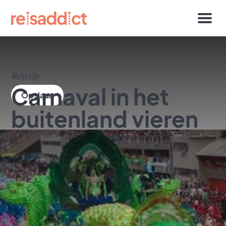
Reistip
Carnaval in het
buitenland vieren