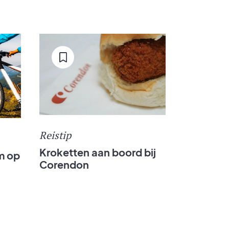
Reistip
Kroketten aan boord bij
m op
Corendon