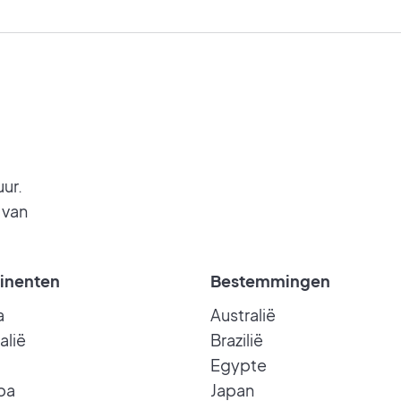
uur.
 van
inenten
Bestemmingen
a
Australië
alië
Brazilië
Egypte
pa
Japan