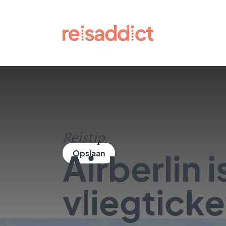
Reistip
Airberlin i
vliegticke