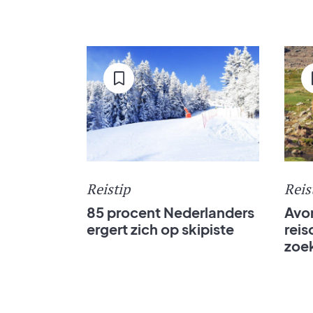
Reistip
Reis
85 procent Nederlanders
Avon
ergert zich op skipiste
reis
zoek