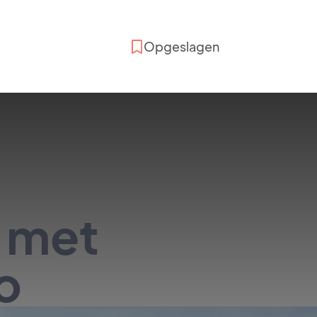
Opgeslagen
t met
o