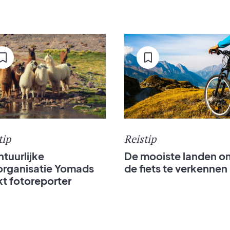
Reistip
tip
De mooiste landen o
tuurlijke
de fiets te verkennen
organisatie Yomads
t fotoreporter