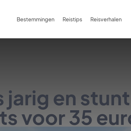
Bestemmingen
Reistips
Reisverhalen
s jarig en stun
ts voor 35 eur