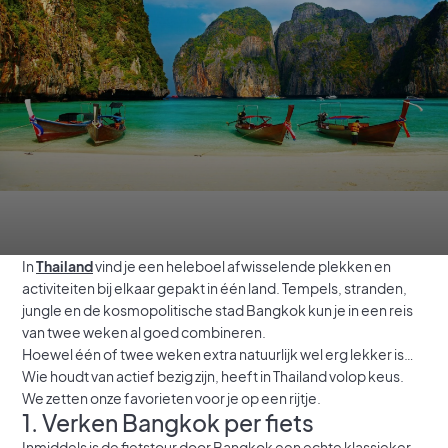
In
Thailand
vind je een heleboel afwisselende plekken en
activiteiten bij elkaar gepakt in één land. Tempels, stranden,
jungle en de kosmopolitische stad Bangkok kun je in een reis
van twee weken al goed combineren.
Hoewel één of twee weken extra natuurlijk wel erg lekker is…
Wie houdt van actief bezig zijn, heeft in Thailand volop keus.
We zetten onze favorieten voor je op een rijtje.
1. Verken Bangkok per fiets
Inmiddels is de fietstour door Bangkok een echte klassieker