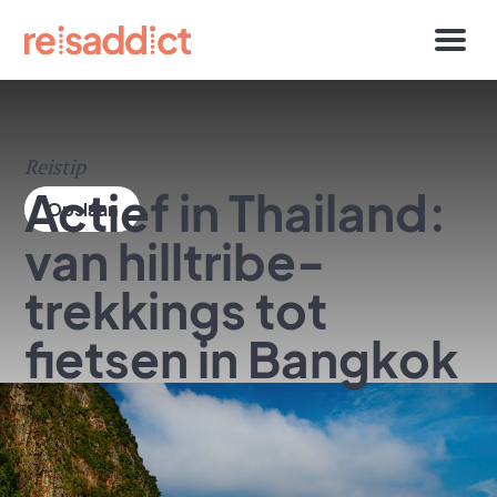
Reistip
Actief in Thailand:
van hilltribe-
trekkings tot
fietsen in Bangkok