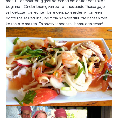
markt. Eenmaal terug gaat het schort om en kan het koken
beginnen. Onder leiding van een enthousiaste Thaise ga je
zelfgekozen gerechten bereiden. Zo leerden wij om een
echte Thaise Pad Thai, loempia’s en gefrituurde banaan met
kokosijs te maken. En onze vrienden thuis smulden ervan!