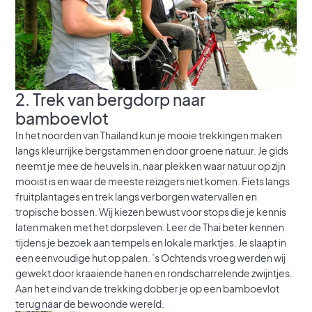
2. Trek van bergdorp naar
bamboevlot
In het noorden van Thailand kun je mooie trekkingen maken
langs kleurrijke bergstammen en door groene natuur. Je gids
neemt je mee de heuvels in, naar plekken waar natuur op zijn
mooist is en waar de meeste reizigers niet komen. Fiets langs
fruitplantages en trek langs verborgen watervallen en
tropische bossen. Wij kiezen bewust voor stops die je kennis
laten maken met het dorpsleven. Leer de Thai beter kennen
tijdens je bezoek aan tempels en lokale marktjes. Je slaapt in
een eenvoudige hut op palen. ’s Ochtends vroeg werden wij
gewekt door kraaiende hanen en rondscharrelende zwijntjes.
Aan het eind van de trekking dobber je op een bamboevlot
terug naar de bewoonde wereld.