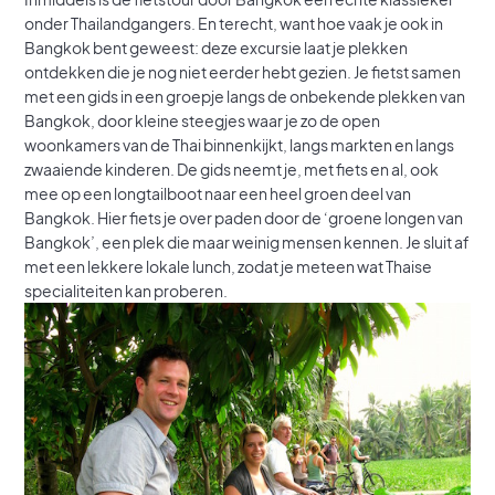
onder Thailandgangers. En terecht, want hoe vaak je ook in
Bangkok bent geweest: deze excursie laat je plekken
ontdekken die je nog niet eerder hebt gezien. Je fietst samen
met een gids in een groepje langs de onbekende plekken van
Bangkok, door kleine steegjes waar je zo de open
woonkamers van de Thai binnenkijkt, langs markten en langs
zwaaiende kinderen. De gids neemt je, met fiets en al, ook
mee op een longtailboot naar een heel groen deel van
Bangkok. Hier fiets je over paden door de ‘groene longen van
Bangkok’, een plek die maar weinig mensen kennen. Je sluit af
met een lekkere lokale lunch, zodat je meteen wat Thaise
specialiteiten kan proberen.