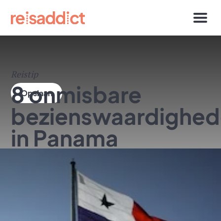
Reistip
8 onmisbare
bezienswaardighe
in Panama