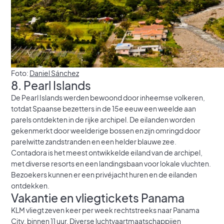
Foto:
Daniel Sánchez
8. Pearl Islands
De Pearl Islands werden bewoond door inheemse volkeren,
totdat Spaanse bezetters in de 15e eeuw een weelde aan
parels ontdekten in de rijke archipel. De eilanden worden
gekenmerkt door weelderige bossen en zijn omringd door
parelwitte zandstranden en een helder blauwe zee.
Contadora is het meest ontwikkelde eiland van de archipel,
met diverse resorts en een landingsbaan voor lokale vluchten.
Bezoekers kunnen er een privéjacht huren en de eilanden
ontdekken.
Vakantie en vliegtickets Panama
KLM vliegt zeven keer per week rechtstreeks naar Panama
City, binnen 11 uur. Diverse luchtvaartmaatschappijen