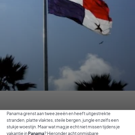
Panama grenst aan twee zeeën en heeft uitgestrekte
stranden, platte vlaktes, steile bergen, jungle en zelfs een
stukje woestijn. Maar wat mag je echt niet missen tijdens je
vakantie in
Panama
? Hieronder acht onmisbare