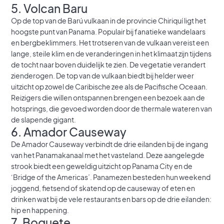
5. Volcan Baru
Op de top van de Barú vulkaan in de provincie Chiriquí ligt het
hoogste punt van Panama. Populair bij fanatieke wandelaars
en bergbeklimmers. Het trotseren van de vulkaan vereist een
lange, steile klim en de veranderingen in het klimaat zijn tijdens
de tocht naar boven duidelijk te zien. De vegetatie verandert
zienderogen. De top van de vulkaan biedt bij helder weer
uitzicht op zowel de Caribische zee als de Pacifische Oceaan.
Reizigers die willen ontspannen brengen een bezoek aan de
hotsprings, die gevoed worden door de thermale wateren van
de slapende gigant.
6. Amador Causeway
De Amador Causeway verbindt de drie eilanden bij de ingang
van het Panamakanaal met het vasteland. Deze aangelegde
strook biedt een geweldig uitzicht op Panama City en de
‘Bridge of the Americas’. Panamezen besteden hun weekend
joggend, fietsend of skatend op de causeway of eten en
drinken wat bij de vele restaurants en bars op de drie eilanden:
hip en happening.
7. Boquete