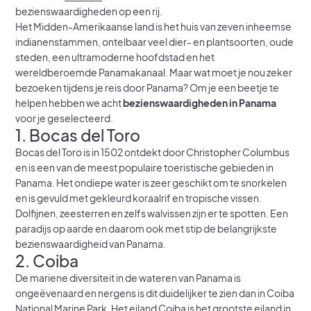
bezienswaardigheden op een rij.
Het Midden-Amerikaanse land is het huis van zeven inheemse
indianenstammen, ontelbaar veel dier- en plantsoorten, oude
steden, een ultramoderne hoofdstad en het
wereldberoemde Panamakanaal. Maar wat moet je nou zeker
bezoeken tijdens je reis door Panama? Om je een beetje te
helpen hebben we acht
bezienswaardigheden in Panama
voor je geselecteerd.
1. Bocas del Toro
Bocas del Toro is in 1502 ontdekt door Christopher Columbus
en is een van de meest populaire toeristische gebieden in
Panama. Het ondiepe water is zeer geschikt om te snorkelen
en is gevuld met gekleurd koraalrif en tropische vissen.
Dolfijnen, zeesterren en zelfs walvissen zijn er te spotten. Een
paradijs op aarde en daarom ook met stip de belangrijkste
bezienswaardigheid van Panama.
2. Coiba
De mariene diversiteit in de wateren van Panama is
ongeëvenaard en nergens is dit duidelijker te zien dan in Coiba
National Marine Park. Het eiland Coiba is het grootste eiland in