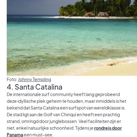
Foto:
Johnny Templing
4. Santa Catalina
De internationale surf community heeft lang geprobeerd
deze idyllische plek geheim te houden, maar inmiddels is het
bekend dat Santa Catalina een surfspot van wereldklasse is.
De stad ligt aan de Golf van Chiriquí en heeft een prachtig
strand, omringd door junglebossen. Veel faciliteiten zijn er
niet, enkel natuurlijke schoonheid. Tijdens je
rondreis door
Panama
een must-see.