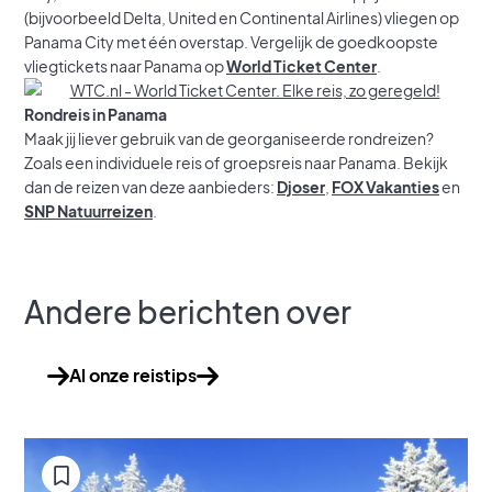
(bijvoorbeeld Delta, United en Continental Airlines) vliegen op
Panama City met één overstap. Vergelijk de goedkoopste
vliegtickets naar Panama op
World Ticket Center
.
Rondreis in Panama
Maak jij liever gebruik van de georganiseerde rondreizen?
Zoals een individuele reis of groepsreis naar Panama. Bekijk
dan de reizen van deze aanbieders:
Djoser
,
FOX Vakanties
en
SNP Natuurreizen
.
Andere berichten over
Al onze reistips