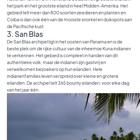
het park én het grootste eiland in heel Midden-Amerika. Het
gebied telt meer dan 800 soorten zeedieren en planten en
Coiba is dan ook één van de mooiste snorkel en duikspots aan
de Pacifische kust.
3. San Blas
De San Blas archipel ligt in het oosten van Panama en is de
beste plek om de rijke cultuur van de inheemse Kuna indianen
te verkennen. Het gebied is compleet in handen van dit
authentieke volk, maar de indianen zijn gastvrij en
verwelkomen bezoekers op hun eilanden. Hele
indianenfamilies leven verspreid over kleine en grotere
eilanden. De archipel telt 365 bounty eilanden; voor elke dag
van het jaar één.