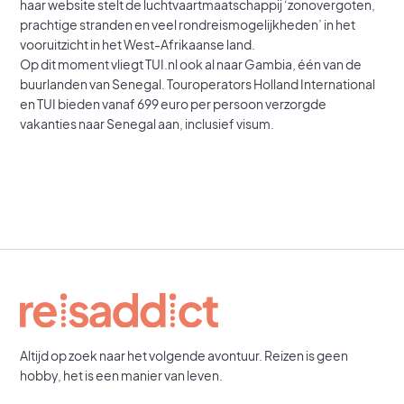
haar website stelt de luchtvaartmaatschappij ‘zonovergoten,
prachtige stranden en veel rondreismogelijkheden’ in het
vooruitzicht in het West-Afrikaanse land.
Op dit moment vliegt TUI.nl ook al naar Gambia, één van de
buurlanden van Senegal. Touroperators Holland International
en TUI bieden vanaf 699 euro per persoon verzorgde
vakanties naar Senegal aan, inclusief visum.
Altijd op zoek naar het volgende avontuur. Reizen is geen
hobby, het is een manier van leven.