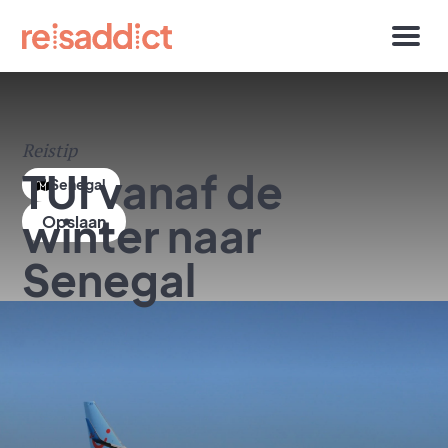
Reistip
TUI vanaf de
Senegal
winter naar
Senegal