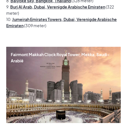
8.
Baiyoke Sky, Bangkok, Thailand
(328 meter)
9.
Burj Al Arab, Dubai, Verenigde Arabische Emiraten
(322
meter)
10.
Jumeirah Emirates Towers, Dubai, Verenigde Arabische
Emiraten
(309 meter)
Fairmont Makkah Clock Royal Tower, Mekka, Saudi-
Arabië