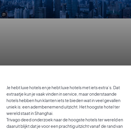
Je hebt luxe hotels en je hebt luxe hotels met iets extra’s. Dat
extraatje kun je vaak vinden in service, maar onderstaande
hotels hebben hun klanten iets te bieden wat in veel gevallen
uniek is: een adembenemend uitzicht. Het hoogste hotel ter
wereld staat in Shanghai.
Trivago deed onderzoek naar de hoogste hotels ter wereld en
daaruit blijkt dat je voor een prachtig uitzicht vanaf de rand van