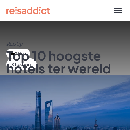
Reistip
Top 10 hoogste
China
hotels ter wereld