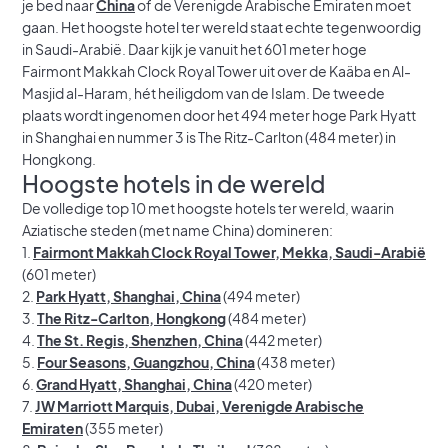
je bed naar
China
of de Verenigde Arabische Emiraten moet
gaan. Het hoogste hotel ter wereld staat echte tegenwoordig
in Saudi-Arabië. Daar kijk je vanuit het 601 meter hoge
Fairmont Makkah Clock Royal Tower uit over de Kaäba en Al-
Masjid al-Haram, hét heiligdom van de Islam. De tweede
plaats wordt ingenomen door het 494 meter hoge Park Hyatt
in Shanghai en nummer 3 is The Ritz-Carlton (484 meter) in
Hongkong.
Hoogste hotels in de wereld
De volledige top 10 met hoogste hotels ter wereld, waarin
Aziatische steden (met name China) domineren:
1.
Fairmont Makkah Clock Royal Tower, Mekka, Saudi-Arabië
(601 meter)
2.
Park Hyatt, Shanghai, China
(494 meter)
3.
The Ritz-Carlton, Hongkong
(484 meter)
4.
The St. Regis, Shenzhen, China
(442 meter)
5.
Four Seasons, Guangzhou, China
(438 meter)
6.
Grand Hyatt, Shanghai, China
(420 meter)
7.
JW Marriott Marquis, Dubai, Verenigde Arabische
Emiraten
(355 meter)