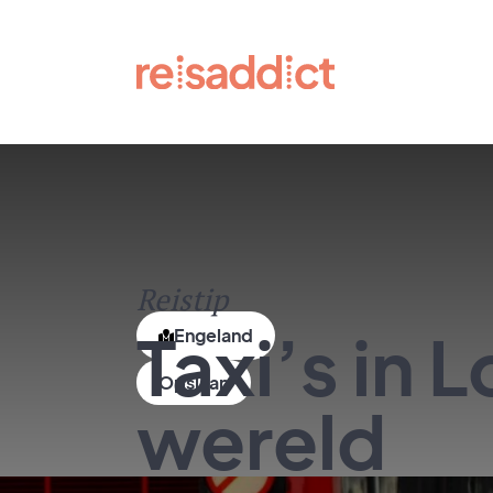
Reistip
Taxi’s in 
Engeland
wereld